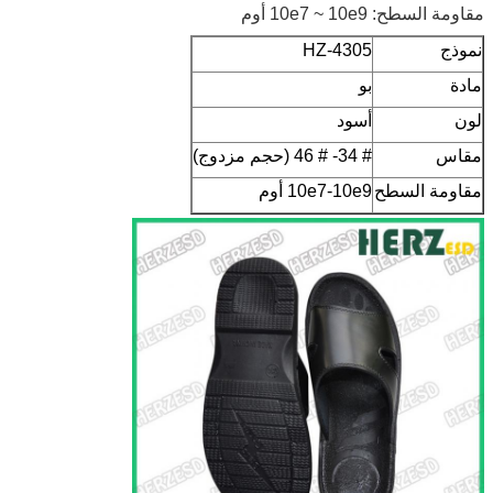
مقاومة السطح: 10e7 ~ 10e9 أوم
نموذج
HZ-4305
مادة
بو
لون
أسود
مقاس
# 34- # 46 (حجم مزدوج)
مقاومة السطح
10e7-10e9 أوم