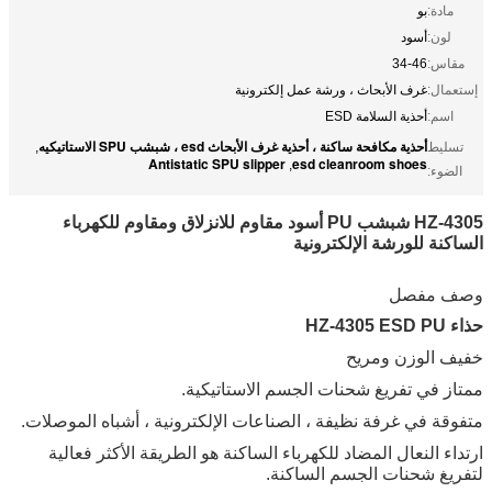
مادة:
بو
لون:
أسود
مقاس:
34-46
إستعمال:
غرف الأبحاث ، ورشة عمل إلكترونية
اسم:
أحذية السلامة ESD
أحذية مكافحة ساكنة ، أحذية غرف الأبحاث esd ، شبشب SPU الاستاتيكيه
تسليط
,
Antistatic SPU slipper
esd cleanroom shoes
,
الضوء:
HZ-4305 شبشب PU أسود مقاوم للانزلاق ومقاوم للكهرباء
الساكنة للورشة الإلكترونية
وصف مفصل
حذاء HZ-4305 ESD PU
خفيف الوزن ومريح
ممتاز في تفريغ شحنات الجسم الاستاتيكية.
متفوقة في غرفة نظيفة ، الصناعات الإلكترونية ، أشباه الموصلات.
ارتداء النعال المضاد للكهرباء الساكنة هو الطريقة الأكثر فعالية
لتفريغ شحنات الجسم الساكنة.