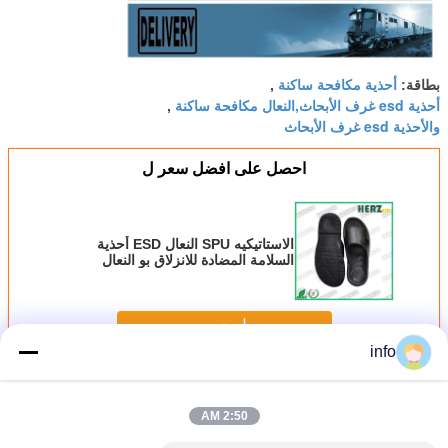
أحذية مكافحة ساكنة
بطاقة:
,
أحذية esd غرف الأبحاث,النعال مكافحة ساكنة
,
والأحذية esd غرف الأبحاث
احصل على افضل سعر ل
الاستاتيكيه SPU النعال ESD أحذية
السلامة المضادة للانزلاق بو النعال
لورشة العمل الإلكترونية
استمر
info
أحذية السلامة البيئة والتنمية المستدامة
أكثر
2:50 AM