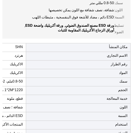
سمك:
0.8-50 مللي متر
اللون:
شفافة، نصف شفافة مع اللون يمكن تخصيصها
السمة:
ESD دائم ، مضاد للأشعة فوق البنفسجية ، مثبطات اللهب
ورقة ESD مصنع الصندوق الضوئي
ورقة أكريليك واضحة ESD
تسليط
,
,
أوراق الزجاج الأكريليك المقاومة للثبات
الضوء:
مكان المنشأ
SHN
الاسم التجاري
هرتزد
رقم الطراز
الاكريليك
المواد
الاكريليك
سمك
0.8-50ملم، 2-20ملم
الحجم
1220*2440mm ((4*8foot) ، 1*2M؛ 1.22*2.44M مخصصة
خدمة المعالجة
قطع، ملونة
اللون
شفافة ؛ نصف شف
السمة
ESD الدائم ، مضاد للأشعة فوق البنفسجية ، مضاد للاحتراق
استخدام
المنتجات الأكريل
التعبئة
صندوق خشبي