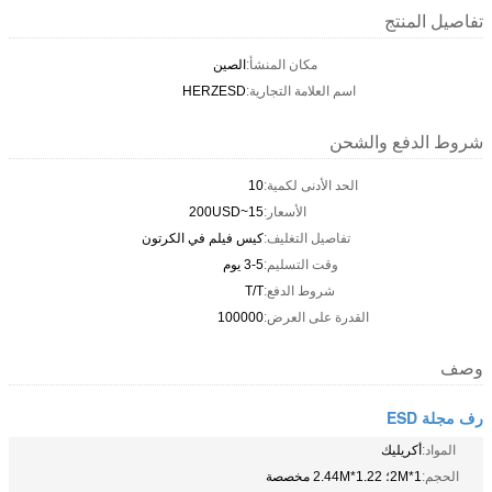
تفاصيل المنتج
مكان المنشأ:
الصين
اسم العلامة التجارية:
HERZESD
شروط الدفع والشحن
الحد الأدنى لكمية:
10
الأسعار:
15~200USD
تفاصيل التغليف:
كيس فيلم في الكرتون
وقت التسليم:
3-5 يوم
شروط الدفع:
T/T
القدرة على العرض:
100000
وصف
رف مجلة ESD
المواد:
أكريليك
الحجم:
1*2M؛ 1.22*2.44M مخصصة