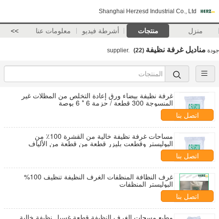
Shanghai Herzesd Industrial Co., Ltd
منزل
منتجات
أشرطة فيديو
معلومات عنا
>>
مناديل غرفة نظيفة
جودة
supplier.
(22)
غرفة نظيفة بيضاء ورق إعادة التخلص من المظلات غير
المنسوجة 300 قطعة / حزمة 6 * 6 بوصة
اتصل بنا
مساحات غرفة نظيفة خالية من القشرة 100٪ من
البوليستر وقطعت بليزر قطعة من قطعة من الألياف
الدقيقة
اتصل بنا
غرف النظافة المنظفات الغرف النظيفة تنظيف 100%
البوليستر المنظفات
اتصل بنا
مطبع مسحات الغرف النظيفة قطعة غسيل نظيفة خالية