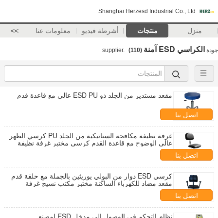
Shanghai Herzesd Industrial Co., Ltd
منزل
منتجات
أشرطة فيديو
معلومات عنا
>>
الكراسي ESD آمنة
جودة
supplier.
(110)
مقعد مستدير من الجلد ذو ESD PU عالي مع قاعدة قدم
اتصل بنا
غرفة نظيفة مكافحة الستاتيكية من الجلد PU كرسي الظهر
عالي الوضوح مع قاعدة القدم كرسي مختبر غرفة نظيفة
اتصل بنا
كرسي ESD دوار من البولي يوريثين بالجملة مع حلقة قدم
مقعد مضاد للكهرباء الساكنة مختبر مكتب نسيج غرفة
نظيفة
اتصل بنا
نظام التحكم في الوصول إلى مدخل ESD لمصنع