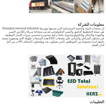
معلومات الشركة
إن منتجات البيئة والتنمية المستدامة التي تصنعها وتوردها Shanghai Herzesd Industrial
هي نتيجة التخطيط الدقيق والتميز التكنولوجي.تعرض منتجاتنا مزيجًا رائعًا من التميز
والجودة والابتكار والتكنولوجيا.توجد دائمًا ترقية مستمرة لتحسين ميزات الأمان المطبقة
في مختلف المراحل والمباني على ملحقات ESD.هذه المنتجات طويلة الأمد ومجهزة بتقنية
دقيقة.لدينا مجموعة من الموظفين الذين يعملون بجد ويواصلون اكتشاف الآلات من أجل
أمان أفضل.
التعليمات