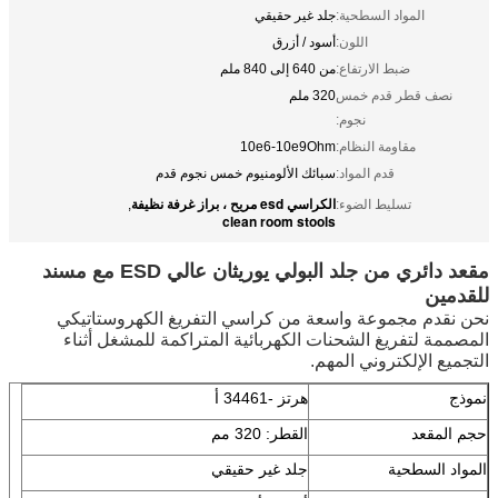
المواد السطحية:
جلد غير حقيقي
اللون:
أسود / أزرق
ضبط الارتفاع:
من 640 إلى 840 ملم
نصف قطر قدم خمس
320 ملم
نجوم:
مقاومة النظام:
10e6-10e9Ohm
قدم المواد:
سبائك الألومنيوم خمس نجوم قدم
الكراسي esd مريح ، براز غرفة نظيفة
تسليط الضوء:
,
clean room stools
مقعد دائري من جلد البولي يوريثان عالي ESD مع مسند
للقدمين
نحن نقدم مجموعة واسعة من كراسي التفريغ الكهروستاتيكي
المصممة لتفريغ الشحنات الكهربائية المتراكمة للمشغل أثناء
التجميع الإلكتروني المهم.
نموذج
هرتز -3
4461 أ
حجم المقعد
القطر: 320 مم
المواد السطحية
جلد غير حقيقي