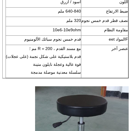
اللون
أسود / أزرق
ضبط الارتفاع
0 ملم
84
0-
64
نصف قطر قدم خمس نجوم
320 ملم
مقاومة النظام
10e6-10e9ohm
F
المواد eet
قدم خمس نجوم سبائك الألومنيوم
عنصر آخر
مع مسند القدم ، R = 200 مم ؛
قدم بلاستيكية على شكل نجمة (على عجلات)
قوة عالية وعجلة نايلون متينة
سلسلة معدنية موصلة مدمجة