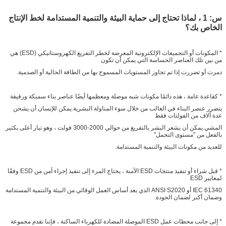
س: 1 ، لماذا تحتاج إلى حماية البيئة والتنمية المستدامة لخط الإنتاج
الخاص بك؟
* المكونات أو التجميعات الإلكترونية المعرضة لخطر التفريغ الكهروستاتيكي (ESD) هي
من بين تلك العناصر الحساسة التي يمكن أن تكون
دمرت أو تضررت إذا تم تجاوز المستويات المسموح بها من الطاقة الحالية أو الصدمية.
* كقاعدة عامة ، هذه دائمًا مكونات شبه موصلة ومعظمها أيضًا عناصر بناء سميكة ورقيقة
يتضرر عنصر البناء في الغالب من خلال سوء المناولة البشرية.يمكن للإنسان أن يشحن
عدة آلاف من الفولتات فقط
المشي.يمكن أن يشعر البشر بالتفريغ من حوالي 2000-3000 فولت ، وهو تيار أعلى بكثير
بالفعل من "مستوى التحمل"
للعديد من مكونات البيئة والتنمية المستدامة.
* قبل شراء أو تنفيذ منتجات ESD الآمنة ، يحتاج المرء إلى تنفيذ إجراء آمن من ESD وفقًا
لمعايير ESD
IEC 61340 أو ANSI S2020 الذي يعد أساس العمل الوقائي من البيئة والتنمية المستدامة
وضمان أكبر لضمان الجودة.
* إلى جانب محطات عمل ESD الموصلة المضادة للكهرباء الساكنة ، فإننا نقدم مجموعة