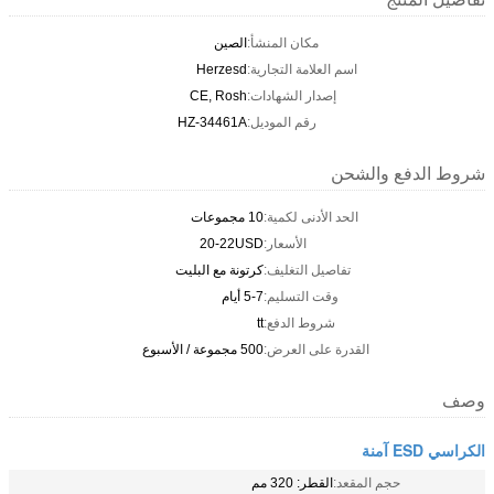
مكان المنشأ:
الصين
اسم العلامة التجارية:
Herzesd
إصدار الشهادات:
CE, Rosh
رقم الموديل:
HZ-34461A
شروط الدفع والشحن
الحد الأدنى لكمية:
10 مجموعات
الأسعار:
20-22USD
تفاصيل التغليف:
كرتونة مع البليت
وقت التسليم:
5-7 أيام
شروط الدفع:
tt
القدرة على العرض:
500 مجموعة / الأسبوع
وصف
الكراسي ESD آمنة
حجم المقعد:
القطر: 320 مم