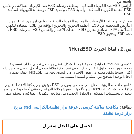
واسعة من
كراسي ESD ضد الكهرباء الساكنة ، وتنظيف وصيانة ESD ضد الكهرباء الساكنة ، وملابس
ESD مضادة للكهرباء الساكنة ، وأحذية ESD ، وأحذية ESD ، ومضادة للكهرباء الساكنة
ESD
حصائر طاولة ESD للأرضيات والمضادة للكهرباء الساكنة ، تغليف آمن من ESD ، مواد
التأريض الشخصية من ESD ، أنظمة التخزين والتخزين الواقية من ESD المضادة للكهرباء
الساكنة ، EPA ، صناديق تخزين ESD ، معدات الاختبار والقياس ESD ، تدريبات ESD ،
دعم ESD وتدقيق ESD.
س: 2 ، لماذا اخترت HerzESD؟
* تسعى HerzESD جاهدة لخدمة عملائنا بشكل أفضل من خلال تقديم إجابات تفسيرية
صحيحة وواضحة.نحاول القيام بذلك ، حتى عند إبلاغ عملائنا بشكل أفضل ، يعني تناقض آراء
أكثر رسوخًا ولكن معيبة في بعض الأحيان في السوق.نحن في HerzESD نفخر بضمان
الحل الوحيد الصحيح من البيئة والتنمية المستدامة.
* لمواصلة هذه الرؤية ، نحتاج إلى مصنعي وموردي ESD موثوق بهم يمكننا الاعتماد عليهم
دائمًا.تعتبر شركة HerzESD شريكًا قويًا ، ومع شركائنا الدوليين ، نبقى أقوياء ويقظين فيما
يتعلق بالتحسينات الممكنة أو الحلول الجديدة في معالجة الكهرباء الساكنة والتحكم فيها.
مكافحة ساكنة كرسي
غرفة براز نظيفة,الكراسي esd مريح
بطاقة:
,
,
براز غرفة نظيفة
احصل على افضل سعر ل