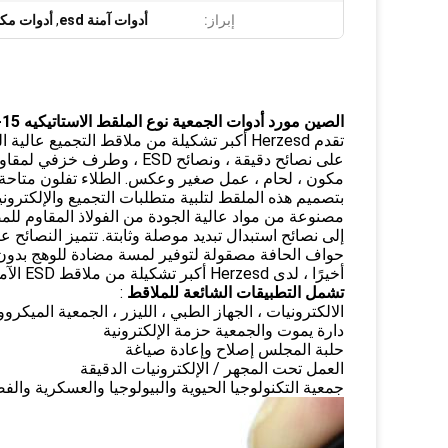
إبراز:
أدوات آمنة esd
,
أدوات مكا
الصين مورد أدوات الجمعية نوع الملقط الاستاتيكيه ST-15
تقدم Herzesd أكبر تشكيلة من ملاقط التجميع عالية الدقة مع أكثر من 300 نوع وأنماط.
مكون ، لحام ، عمل صغير وعكس.
الطلاء تفلون متاحة
بتصميم هذه الملقط لتلبية متطلبات التجميع والإلكترونيات وا
إلى نصائح استبدال تبديد موصلة وثابتة.
تتميز النصائح عا
حواف الحافة مصقولة لتوفير لمسة مضادة للوهج بدو
أخيرًا ، لدى Herzesd أكبر تشكيلة من ملاقط ESD الآمنة لتطبيقات الجهد المنخفض الحرجة!
تشمل التطبيقات الشائعة للملاقط
:
الالكترونيات ، الجهاز الطبي ، الليزر ، الجمعية الميكرو
دارة يموت والجمعية حزمة الإلكترونية
حلبة المجلس إصلاح وإعادة صياغة
العمل تحت المجهر / الإلكترونيات الدقيقة
جمعية التكنولوجيا الحيوية والبيولوجيا والعسكرية والف