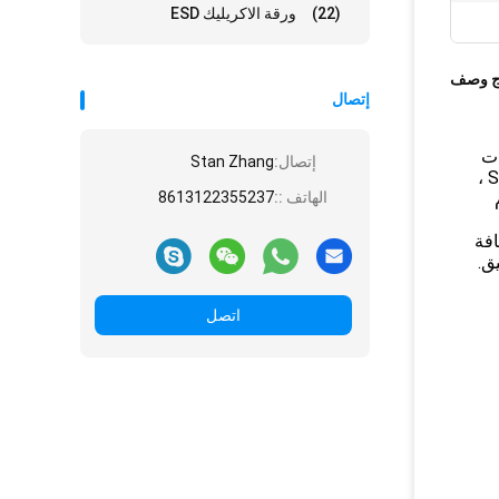
(22)
ورقة الاكريليك ESD
ج وصف
إتصال
ات
إتصال:
Stan Zhang
على نصائح دقيقة ، ونصائح ESD ، وطرف خزفي لمقاومة درجات الحرارة العالية ، ومعالجة الويفر ، والقواطع ، مصبوب ، SMD ،
الهاتف ::
8613122355237
وبر غير مغناطيسية بنسبة 100٪ بالإضافة
يق.
اتصل