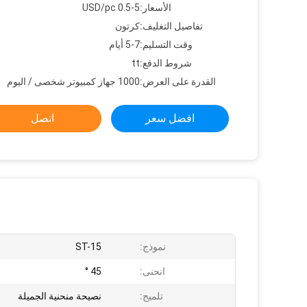
الأسعار:
0.5-5 USD/pc
تفاصيل التغليف:
كرتون
وقت التسليم:
5-7 أيام
شروط الدفع:
tt
القدرة على العرض:
1000 جهاز كمبيوتر شخصى / اليوم
افضل سعر
اتصل
نموذج:
ST-15
انحنى:
45 °
تلميح:
نصيحة منحنية الجميلة