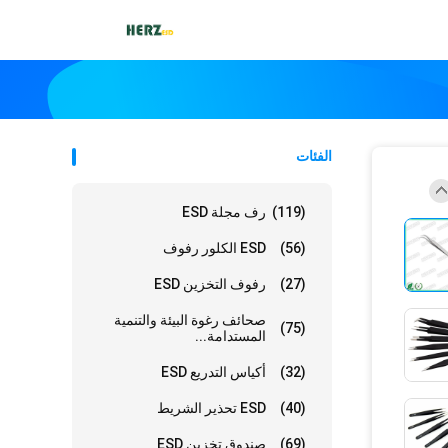
الفئات
(119)
رف مجلة ESD
(56)
ESD الكلور رفوف
(27)
رفوف التخزين ESD
صحائف رغوة البيئة والتنمية
(75)
المستدامة...
(32)
أكياس التدريع ESD
(40)
ESD تحذير الشريط
(69)
صندوق تخزين ESD