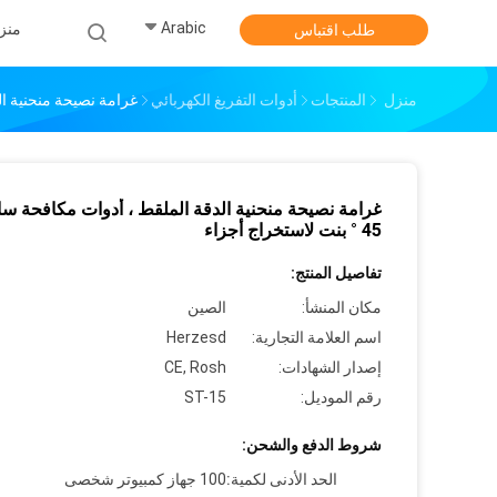
Arabic
منز
طلب اقتباس
منزل
المنتجات
أدوات التفريغ الكهربائي
غرامة نصيحة منحنية الدقة المل
غرامة نصيحة منحنية الدقة الملقط ، أدوات مكافحة سا
45 ° بنت لاستخراج أجزاء
تفاصيل المنتج:
مكان المنشأ:
الصين
اسم العلامة التجارية:
Herzesd
إصدار الشهادات:
CE, Rosh
رقم الموديل:
ST-15
شروط الدفع والشحن:
الحد الأدنى لكمية:
100 جهاز كمبيوتر شخصى