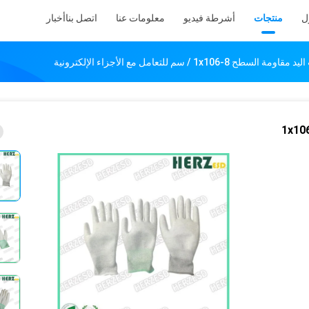
ل
منتجات
أشرطة فيديو
معلومات عنا
اتصل بنا
أخبار
ES قفازات اليد مقاومة السطح 1x106-8