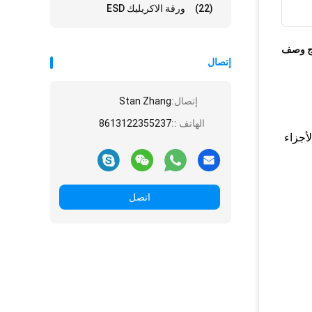
(22)
ورقة الاكريليك ESD
ج وصف
إتصال
إتصال:
Stan Zhang
الهاتف ::
8613122355237
ل مع الأجزاء
اتصل