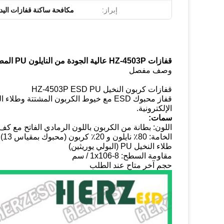
إبراز:
مكافحة ساكنة قفازات اليد
قفازات HZ-4503P عالية الجودة من النايلون PU المطلي بالنخيل ضد الكهرباء الساكنة
وصف مفصل
قفازات كربون النخيل HZ-4503P ESD PU
الإلكترونية.
سمات:
اللون: بطانة من الكربون باللون الرمادي الفاتح مع كف
الخامة: 80٪ نايلون و 20٪ كربون (محبوك بمقياس 13)
طلاء النخيل PU (البولي يوريثين)
مقاومة السطح: 1x106-8 / سم
حجم آخر متاح عند الطلب