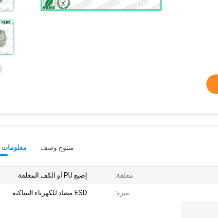
منتوج وصف
معلومات ت
مغلفة:
إصبع PU أو الكف المغلفة
ميزة:
ESD مضاد للكهرباء الساكنة