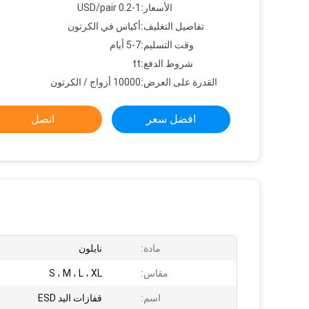
الأسعار:
0.2-1 USD/pair
تفاصيل التغليف:
أكياس في الكرتون
وقت التسليم:
5-7 أيام
شروط الدفع:
tt
القدرة على العرض:
10000 أزواج / الكرتون
افضل سعر
اتصل
مادة:
نايلون
مقاس:
S ، M ، L ، XL
اسم:
قفازات اليد ESD