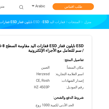
Arabic
منز
طلب اقتباس
منزل
المنتجات
قفازات اليد ESD
ESD نايلون قفاز ESD قفازات اليد مقاومة السطح 1x106-8 / سم للتعامل مع الأجزاء الإلكترونية
ESD نايلون قفاز D
/ سم للتعامل مع الأجزاء الإلكترونية
تفاصيل المنتج:
مكان المنشأ:
الصين
اسم العلامة التجارية:
Herzesd
إصدار الشهادات:
CE, Rosh
رقم الموديل:
HZ-4503P
شروط الدفع والشحن:
الحد الأدنى لكمية:
1000 زوج