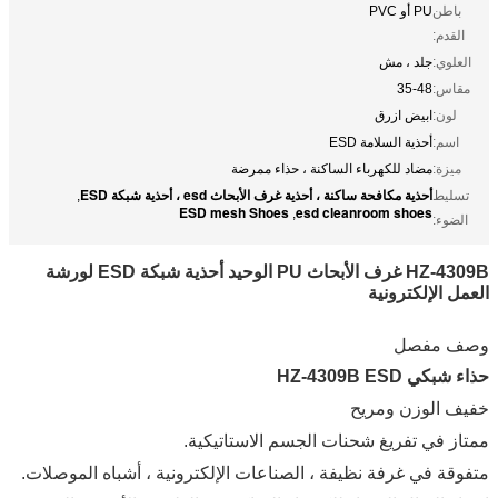
باطن
PU أو PVC
القدم:
العلوي:
جلد ، مش
مقاس:
35-48
لون:
ابيض ازرق
اسم:
أحذية السلامة ESD
ميزة:
مضاد للكهرباء الساكنة ، حذاء ممرضة
أحذية مكافحة ساكنة ، أحذية غرف الأبحاث esd ، أحذية شبكة ESD
تسليط
,
ESD mesh Shoes
esd cleanroom shoes
,
الضوء:
HZ-4309B غرف الأبحاث PU الوحيد أحذية شبكة ESD لورشة
العمل الإلكترونية
وصف مفصل
حذاء شبكي HZ-4309B ESD
خفيف الوزن ومريح
ممتاز في تفريغ شحنات الجسم الاستاتيكية.
متفوقة في غرفة نظيفة ، الصناعات الإلكترونية ، أشباه الموصلات.