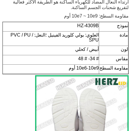
ارتداء النعال المضاد للكهرباء الساكنة هو الطريقة الأكثر فعالية
لتفريغ شحنات الجسم الساكنة.
مقاومة السطح: 10e7 ~ 10e9 أوم
نموذج
HZ-4309B
مادة
العلوي: بولي كلوريد الفينيل ؛النعل: PVC / PU /
SPU
لون
أبيض / كحلي
مقاس
# 34- # 48
مقاومة السطح
10e6-10e9 أوم