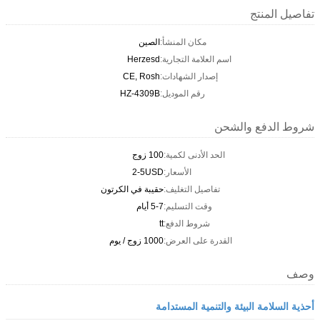
تفاصيل المنتج
مكان المنشأ:
الصين
اسم العلامة التجارية:
Herzesd
إصدار الشهادات:
CE, Rosh
رقم الموديل:
HZ-4309B
شروط الدفع والشحن
الحد الأدنى لكمية:
100 زوج
الأسعار:
2-5USD
تفاصيل التغليف:
حقيبة في الكرتون
وقت التسليم:
5-7 أيام
شروط الدفع:
tt
القدرة على العرض:
1000 زوج / يوم
وصف
أحذية السلامة البيئة والتنمية المستدامة