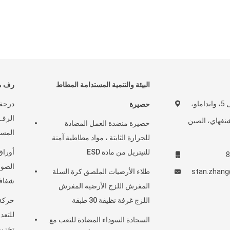
البيئة والتنمية المستدامة المطاط
رف مجل
روم 916A، المبنى 5، وانداماو،
حصيرة
الرف 
نغهاي، الصين
حصيرة منضدة العمل المضادة
المسا
للحرارة الثابتة ، مواد مطاطية آمنة
للنيتريل من مادة ESD
أوراق
8
stan.zhan
طلاء الأرضيات الملصق كرة السلة
شفاف
المفرش اللزج الأرضية المفرش
اللزج غرفة نظيفة 30 طبقة
السجادة السوداء المضادة للتعب مع
تخزين