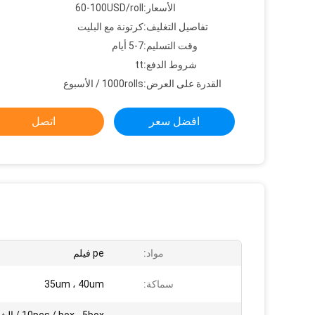
الأسعار:
60-100USD/roll
تفاصيل التغليف:
كرتونة مع البليت
وقت التسليم:
5-7 أيام
شروط الدفع:
tt
القدرة على العرض:
1000rolls / الأسبوع
افضل سعر
اتصل
مواد:
pe فيلم
سماكة:
35um ، 40um