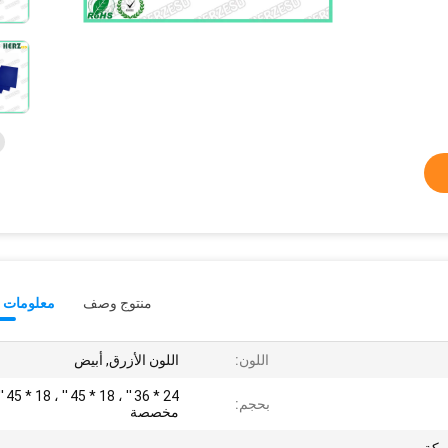
منتوج وصف
معلومات ت
اللون:
اللون الأزرق, أبيض
24 * 36 '' 
بحجم:
مخصصة