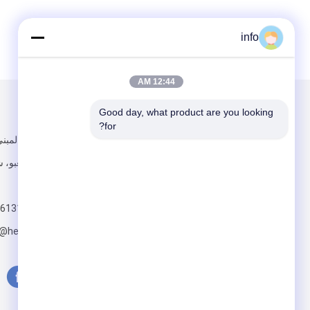
info
12:44 AM
Good day, what product are you looking 
البريد بنا
تبعتنا
for?
منطقة تشينغبو، ش
201700
613122355237
g@herzesd.com
أرسلت