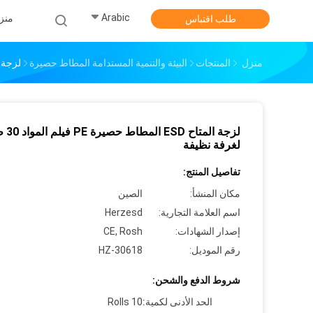
Arabic
منز
طلب اقتباس
منزل
المنتجات
البيئة والتنمية المستدامة المطاط حصيرة
لزجة المتاح ESD المطاط حصيرة
لزجة المتاح 
لغرفة نظيفة
تفاصيل المنتج:
مكان المنشأ:
الصين
اسم العلامة التجارية:
Herzesd
إصدار الشهادات:
CE, Rosh
رقم الموديل:
HZ-30618
شروط الدفع والشحن:
الحد الأدنى لكمية:
10 Rolls