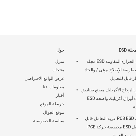
ة ESD
حول
درجة الحرارة المقاومة ESD مجلة
منزل
طريقة الإصلاح برغي / والعتاد
منتجات
ر قابل للتعديل
عرض الواقع الافتراضي
معلومات عنا
 الزجاج الأكريليك مصنع صناديق
أخبار
الضوء أوراق أكريليك واضحة ESD
خريطة الموقع
ة
موقع الجوال
حركة PCB ESD عربة التعامل قابل
سياسة الخصوصية
للتعديل ESD مخصصة حركة PCB
 عربة العربة