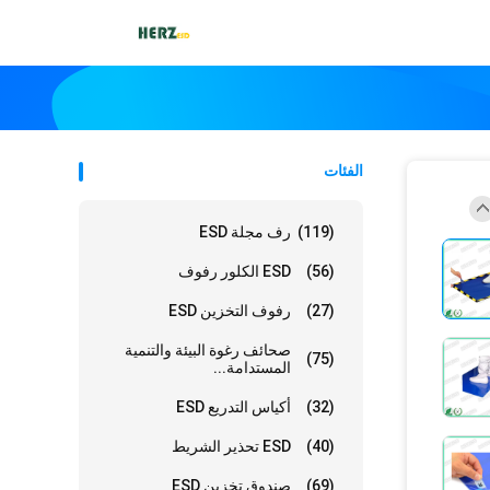
الفئات
(119)
رف مجلة ESD
(56)
ESD الكلور رفوف
(27)
رفوف التخزين ESD
صحائف رغوة البيئة والتنمية
(75)
المستدامة...
(32)
أكياس التدريع ESD
(40)
ESD تحذير الشريط
(69)
صندوق تخزين ESD