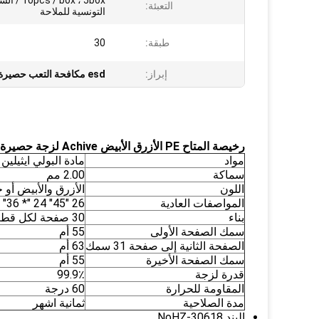
pcs / box ، 5box
التعبئة:
التونسية للملاحة
طبقة:
30
إبراز:
esd مكافحة التعب حصيرة
رخيصة المتاح PE الأزرق الأبيض Achive لزجة حصيرة ل Clearoom
مواد
مادة البولي ايثيلين (LDPE) الموثق المياه (حماية البي
سماكة
2.00 مم
اللون
الأزرق والأبيض أ
المواصفات العادية
26 "45" 24 "* 36" 18 "*" من 36 بوصة (يمكن أن يكون) وفقا لمتطلبات العميل
بناء
30 صفحة لكل قطعة (صفحة صلبة للصفحة 32)
سمك الصفحة الأولى
55 أم
الصفحة الثانية إلى صفحة 31 سمك
63 أم
سمك الصفحة الأخيرة
55 أم
قدرة لزجة
99.9٪
المقاومة للحرارة
60 درجة
مدة الصلاحية
ثمانية اشهر
البند NoHZ-30618