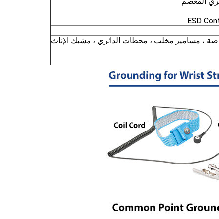
حري المعصم
ة ، مسامير مخلب ، محطات الدائري ، مشبك الإناث