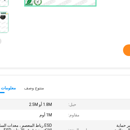
منتوج وصف
معلومات ت
حبل:
1.8M أو 2.5M
مقاوم:
1M أوم
بر حماية
ESD رباط المعصم ، معدات السل