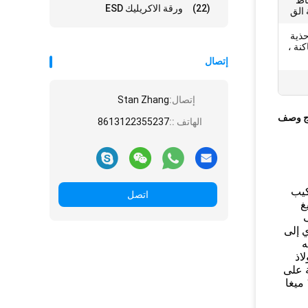
ف الأبحاث ESD رباط
(22)
ورقة الاكريليك ESD
 الق
حذية
نة ،
إتصال
إتصال:
Stan Zhang
ج وصف
الهاتف ::
8613122355237
 لتركيب
اتصل
غ
ف
ي إلى
ه
اذ
ة على
يتم توصيله بالأرض عبر كابل قابل للسحب ومقاوم 1 ميغا