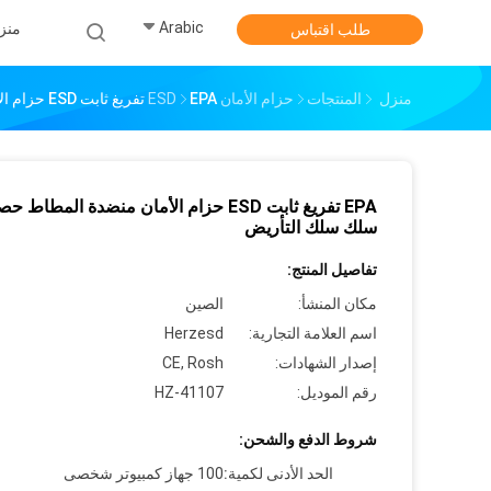
Arabic
منز
طلب اقتباس
منزل
المنتجات
حزام الأمان ESD
EPA تفريغ ثابت ESD حزام الأمان منضدة المطاط حصيرة سلك سلك التأريض
EPA تفريغ ثابت ESD حزام الأمان منضدة المطاط 
سلك سلك التأريض
تفاصيل المنتج:
مكان المنشأ:
الصين
اسم العلامة التجارية:
Herzesd
إصدار الشهادات:
CE, Rosh
رقم الموديل:
HZ-41107
شروط الدفع والشحن:
الحد الأدنى لكمية:
100 جهاز كمبيوتر شخصى