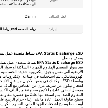
تطبيق:
البيئة والتنمية المستدامة ، 
الخ ، مكافحة ساكنة ، سلام
قطر السلك:
2.2mm
إبراز:
رباط المعصم esd
,
رباط ا
EPA Static Discharge ESD بساط منضدة عمل بسلك مطاطي
وصف مفصل
EPA Static Discharge ESD بساط منضدة عمل بسلك مطاطي
الأرضية التي تعمل بأجهزة إلكترونية شديدة الحساسية ب
كهروستاتيكي.
يتم استخدامه في صناعة الإلكترونيات من
بواسطة ESD ، وكذلك في بعض الأحيان من قبل 
انفجار.
يتكون من شريط مرن من القماش مع ألياف موص
بموصل أرضي.
عادة ما تكون مصنوعة من ألياف الكربون
المقاوم للصدأ.
يتم استخدامها عادةً مع حصيرة مقاومة ل
سطح طاولة العمل.
عادة ما يتم ارتداء حزام الرسغ على
أوم ، مما يسمح لشحنات الجهد العالي بالتسرب لكن ي