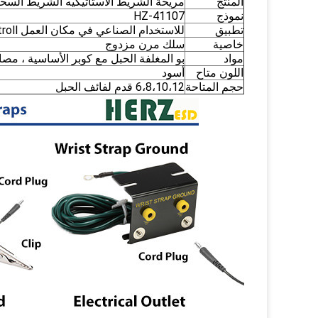
المنتج
مريحة الشريط الاستاتيكيه الشريط الس
نموذج
HZ-41107
تطبيق
للاستخدام الصناعي في مكان العمل ESD Controll
خاصية
سلك مرن مزدوج
مواد
بو المغلفة الحبل مع كوبر الأساسية ،
مصاص
اللون متاح
أسود
حجم المتاحة
6،8،10،12 قدم لفائف الحبل