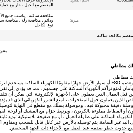
الصيدلانية
اسم المنتج:
الإلكترونية غر
المعصم مع الحبل ، حار بيع حماية
مكافحة ساكنة ، يناسب جميع الأ
ميزة:
ودائم ، مكافحة زلة ، مكافحة ساك
نوع الكاحل
لمعصم مكافحة ساكنة
منتو
يعد سوار المعصم المقاوم للكهرباء الساكنة أو سوار المعصم ESD أو سوار الأرض جهازًا مقاومًا للكهرباء الساكنة يستخدم
أمان لمنع تراكم الكهرباء الساكنة على جسمهم ، مما قد يؤدي إلى تفري
 قبل العمال الذين يعملون على الأجهزة الإلكترونية التي يمكن أن تتل
الأشخاص الذين يعملون حول المتفجرات ، لمنع الشرر الكهربائي الذي قد يؤد
لة دقيقة محبوكة فيه ، وموصولة بسلك مع مقطع في النهاية لتوصيل
 أو المطاط مملوءة بالكربون ، ويرتبط حزام مع المشبك أو لوحة الفول
لكهرباء الساكنة على طاولة العمل ، أو مع صفيحة بلاستيكية تبديد ثابت
 اليد غير السامة.
منع حدوث خطر صدمة عند العمل مع الأجزاء ذات الجهد المنخفض.