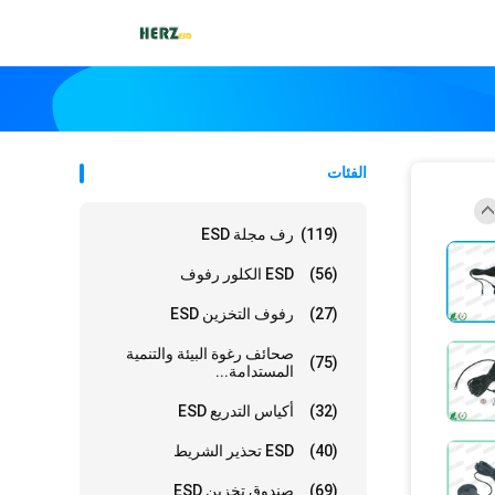
الفئات
(119)
رف مجلة ESD
(56)
ESD الكلور رفوف
(27)
رفوف التخزين ESD
صحائف رغوة البيئة والتنمية
(75)
المستدامة...
(32)
أكياس التدريع ESD
(40)
ESD تحذير الشريط
(69)
صندوق تخزين ESD