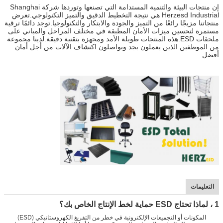
إن منتجات البيئة والتنمية المستدامة التي تصنعها وتوردها شركة Shanghai
Herzesd Industrial هي نتيجة التخطيط الدقيق والتميز التكنولوجي.تعرض
منتجاتنا مزيجًا رائعًا من التميز والجودة والابتكار والتكنولوجيا.توجد دائمًا ترقية
مستمرة لتحسين ميزات الأمان المطبقة في مختلف المراحل والمباني على
ملحقات ESD.هذه المنتجات طويلة الأمد ومجهزة بتقنية دقيقة.لدينا مجموعة
من الموظفين الذين يعملون بجد ويواصلون اكتشاف الآلات من أجل أمان
أفضل.
التعليمات
1 ، لماذا تحتاج ESD حماية لخط الإنتاج الخاص بك؟
المكونات أو التجميعات الإلكترونية في خطر من التفريغ الكهروستاتيكي (ESD)