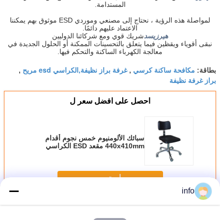
المستدامة.
لمواصلة هذه الرؤية ، نحتاج إلى مصنعي وموردي ESD موثوق بهم يمكننا
الاعتماد عليهم دائمًا.
هيرزيسد
شريك قوي ومع شركائنا الدوليين
نبقى أقوياء ويقظين فيما يتعلق بالتحسينات الممكنة أو الحلول الجديدة في
معالجة الكهرباء الساكنة والتحكم فيها.
مكافحة ساكنة كرسي
غرفة براز نظيفة,الكراسي esd مريح
بطاقة:
,
,
براز غرفة نظيفة
احصل على افضل سعر ل
سبائك الألومنيوم خمس نجوم أقدام
440x410mm مقعد ESD الكراسي
الآمنة
استمر
info
الكراسي ESD آمنة
أكثر