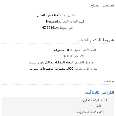
تفاصيل المنتج
مكان المنشأ:
جيانغسو ، الصين
اسم العلامة التجارية:
Herzesd
رقم الموديل:
HZ-35161A
شروط الدفع والشحن
الحد الأدنى لكمية:
10-99 مجموعة
الأسعار:
$60.00
تفاصيل التغليف:
التعبئة المفككة مع الكرتون والبليت
القدرة على العرض:
1000 مجموعة / مجموعات أسبوعيا
وصف
الكراسي ESD آمنة
استخدام
أثاث تجاري
عام:
اكتب:
أثاث المختبرات