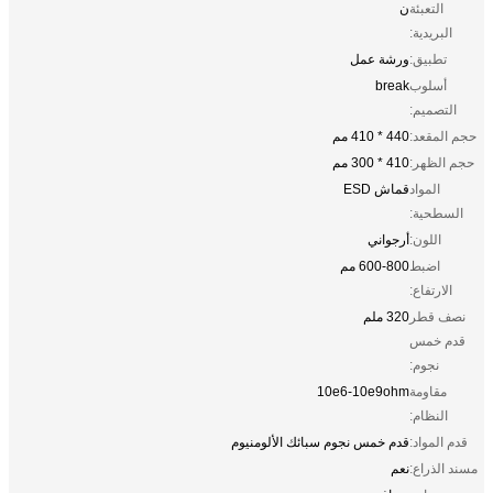
التعبئة
ن
البريدية:
تطبيق:
ورشة عمل
أسلوب
break
التصميم:
حجم المقعد:
440 * 410 مم
حجم الظهر:
410 * 300 مم
المواد
قماش ESD
السطحية:
اللون:
أرجواني
اضبط
600-800 مم
الارتفاع:
نصف قطر
320 ملم
قدم خمس
نجوم:
مقاومة
10e6-10e9ohm
النظام:
قدم المواد:
قدم خمس نجوم سبائك الألومنيوم
مسند الذراع:
نعم