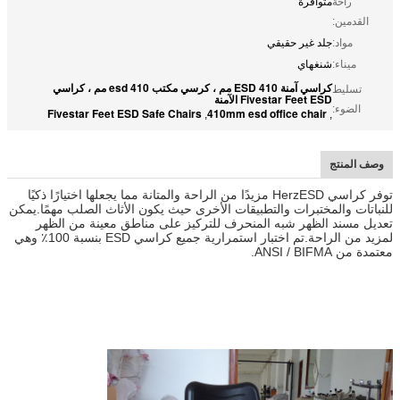
راحة
متوافرة
القدمين:
مواد:
جلد غير حقيقي
ميناء:
شنغهاي
كراسي آمنة ESD 410 مم ، كرسي مكتب esd 410 مم ، كراسي
تسليط
Fivestar Feet ESD الآمنة
الضوء:
Fivestar Feet ESD Safe Chairs
410mm esd office chair
,
,
وصف المنتج
توفر كراسي HerzESD مزيدًا من الراحة والمتانة مما يجعلها اختيارًا ذكيًا
للنباتات والمختبرات والتطبيقات الأخرى حيث يكون الأثاث الصلب مهمًا.يمكن
تعديل مسند الظهر شبه المنحرف للتركيز على مناطق معينة من الظهر
لمزيد من الراحة.تم اختبار استمرارية جميع كراسي ESD بنسبة 100٪ وهي
معتمدة من ANSI / BIFMA.