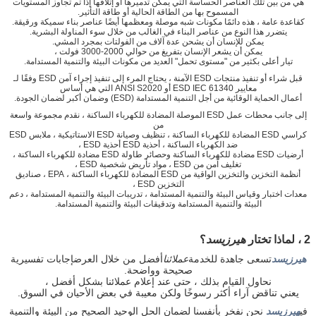
هي من بين تلك العناصر الحساسة التي يمكن تدميرها أو إتلافها إذا تم تجاوز المستويات
المسموح بها من الطاقة الحالية أو طاقة التأثير.
كقاعدة عامة ، هذه دائمًا مكونات شبه موصلة ومعظمها أيضًا عناصر بناء سميكة ورقيقة.
يتضرر هذا النوع من عناصر البناء في الغالب من خلال سوء المناولة البشرية.
يمكن للإنسان أن يشحن عدة آلاف من الفولتات بمجرد المشي.
يمكن أن يشعر الإنسان بتفريغ من حوالي 2000-3000 فولت ،
تيار أعلى بكثير من "مستوى تحمل" العديد من مكونات البيئة والتنمية المستدامة.
قبل شراء أو تنفيذ منتجات ESD الآمنة ، يحتاج المرء إلى تنفيذ إجراء آمن ESD وفقًا لـ
معايير ESD IEC 61340 أو ANSI S2020 التي هي أساس
أعمال الحماية الوقائية من أجل التنمية المستدامة (ESD) وضمان أكبر لضمان الجودة.
إلى جانب محطات عمل ESD الموصلة المضادة للكهرباء الساكنة ، نقدم مجموعة واسعة
من
كراسي ESD المضادة للكهرباء الساكنة ، تنظيف وصيانة ESD الاستاتيكية ، ملابس ESD
ضد الكهرباء الساكنة ، أحذية ESD أحذية ESD ،
أرضيات ESD مضادة للكهرباء الساكنة وحصائر طاولة ESD مضادة للكهرباء الساكنة ،
تغليف آمن من ESD ، مواد تأريض شخصية ESD ،
أنظمة التخزين والتخزين الواقية من ESD المضادة للكهرباء الساكنة ، EPA ، صناديق
التخزين ESD ،
معدات اختبار وقياس البيئة والتنمية المستدامة ، تدريبات البيئة والتنمية المستدامة ، دعم
البيئة والتنمية المستدامة وتدقيقات البيئة والتنمية المستدامة.
2 ، لماذا تختار
هيرزيسد
؟
هيرزيسد
تسعى جاهدة للخدمة
عملائنا
أفضل من خلال العرض
إجابات تفسيرية
صحيحة وواضحة.
نحاول القيام بذلك ، حتى عند إعلام عملائنا بشكل أفضل ،
يعني تناقض آراء أكثر رسوخًا ولكن معيبة في بعض الأحيان في السوق.
في
هيرزيسد
نحن نفخر بأنفسنا لضمان الحل الوحيد الصحيح من البيئة والتنمية