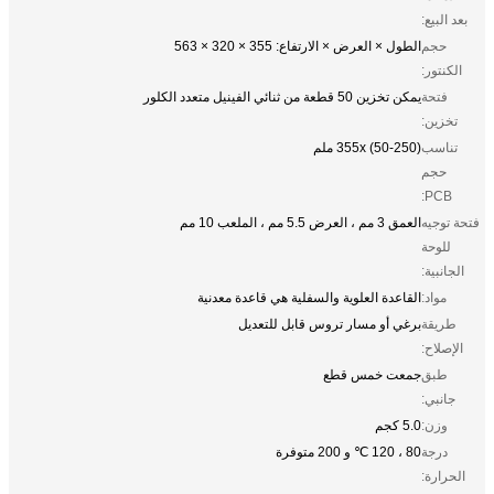
بعد البيع:
حجم
الطول × العرض × الارتفاع: 355 × 320 × 563
الكنتور:
فتحة
يمكن تخزين 50 قطعة من ثنائي الفينيل متعدد الكلور
تخزين:
تناسب
355x (50-250) ملم
حجم
PCB:
فتحة توجيه
العمق 3 مم ، العرض 5.5 مم ، الملعب 10 مم
للوحة
الجانبية:
مواد:
القاعدة العلوية والسفلية هي قاعدة معدنية
طريقة
برغي أو مسار تروس قابل للتعديل
الإصلاح:
طبق
جمعت خمس قطع
جانبي:
وزن:
5.0 كجم
درجة
80 ، 120 ℃ و 200 متوفرة
الحرارة: