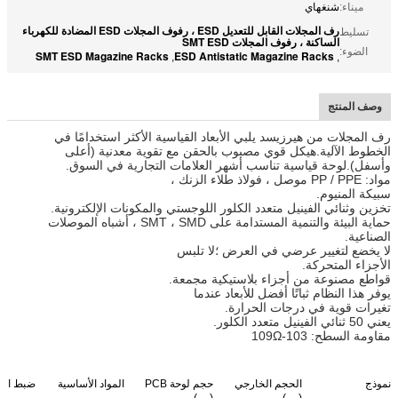
ميناء:
شنغهاي
رف المجلات القابل للتعديل ESD ، رفوف المجلات ESD المضادة للكهرباء
تسليط
الساكنة ، رفوف المجلات SMT ESD
الضوء:
SMT ESD Magazine Racks
ESD Antistatic Magazine Racks
,
,
وصف المنتج
رف المجلات من هيرزيسد يلبي الأبعاد القياسية الأكثر استخدامًا في
الخطوط الآلية.هيكل قوي مصبوب بالحقن مع تقوية معدنية (أعلى
وأسفل).لوحة قياسية تناسب أشهر العلامات التجارية في السوق.
مواد: PP / PPE موصل ، فولاذ طلاء الزنك ،
سبيكة المنيوم.
تخزين وثنائي الفينيل متعدد الكلور اللوجستي والمكونات الإلكترونية.
حماية البيئة والتنمية المستدامة على SMT ، SMD ، أشباه الموصلات
الصناعية.
لا يخضع لتغيير عرضي في العرض ؛لا تلبس
الأجزاء المتحركة.
قواطع مصنوعة من أجزاء بلاستيكية مجمعة.
يوفر هذا النظام ثباتًا أفضل للأبعاد عندما
تغيرات قوية في درجات الحرارة.
يعني 50 ثنائي الفينيل متعدد الكلور.
مقاومة السطح: 103-109Ω
نموذج
الحجم الخارجي
حجم لوحة PCB
المواد الأساسية
ضبط الن
(مم)
(مم)