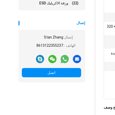
(22)
ورقة الاكريليك ESD
إتصال
الطول × العرض × الارتفاع: 355 × 320
إتصال:
Stan Zhang
الهاتف ::
8613122355237
دة
اتصل
ج وصف