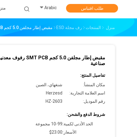
Arabic
منز
طلب اقتباس
منزل
المنتجات
رف مجلة ESD
مقبض إطار مجلفن 5.0 كجم SMT PCB رفوف معدنية صناعية
مقبض إطار مجلفن 5.0 كجم SMT PCB رفوف معد
صناعية
تفاصيل المنتج:
مكان المنشأ:
شنغهاي، الصين
اسم العلامة التجارية:
Herzesd
رقم الموديل:
HZ-2603
شروط الدفع والشحن:
الحد الأدنى لكمية:
10-99 مجموعة
الأسعار:
$23.00