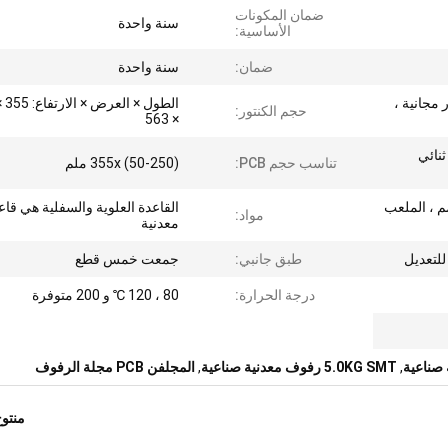
ضمان المكونات
سنة واحدة
الأساسية:
ضمان:
سنة واحدة
 مجانية ،
حجم الكنتور:
× 563
 من ثنائي
تناسب حجم PCB:
355x (50-250) ملم
 3 مم ، العرض 5.5 مم ، الملعب
القاعدة العلوية والسفلية هي قاع
مواد:
معدنية
لتعديل
طبق جانبي:
جمعت خمس قطع
درجة الحرارة:
80 ، 120 ℃ و 200 متوفرة
,
5.0KG SMT رفوف معدنية صناعية
,
المجلفن PCB مجلة الرفوف
منتو