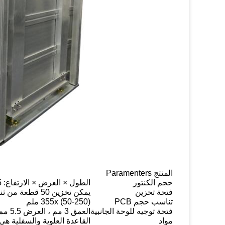
المنتج Paramenters
حجم الكنتور
الطول × العرض × الارتفاع: 355 × 320 × 563
فتحة تخزين
يمكن تخزين 50 قطعة من ثنائي الفينيل متعدد الكلور
تناسب حجم PCB
355x (50-250) ملم
فتحة توجيه للوحة الجانبية
العمق 3 مم ، العرض 5.5 مم ، الملعب 10 مم
مواد
القاعدة العلوية والسفلية هي