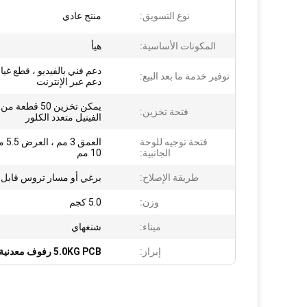
نوع التسويق:
منتج عادي
المكونات الأساسية:
هيأ
دعم فني بالفيديو ، قطع غيار
توفير خدمة ما بعد البيع:
دعم عبر الإنترنت
يمكن تخزين 50 قطعة
فتحة تخزين:
الفينيل متعدد الكلور
فتحة توجيه للوحة
العمق
الجانبية:
10 مم
طريقة الإصلاح:
برغي أو مسار تروس قابل ل
وزن:
5.0 كجم
ميناء:
شنغهاي
إبراز:
5.0KG PCB رفوف معدنية صناعية