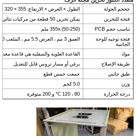
ج
حجم الجولة
الطول × العرض × الارتفاع: 355 × 320 × 563
فتحة للتخزين
يمكن تخزين 50 قطعة من مركبات ثنائي الفينيل متعدد الكلور
تناسب حجم PCB
355x (50-250) ملم
فتحة توجيه للوحة
العمق 3 مم ، العرض 5.5 مم ، الملعب 10 مم
الجانبية
مواد
القاعدة العلوية والسفلية هي قاعدة معدني
طريقة الإصلاح
برغي أو مسار تروس قابل للتعديل
طبق جانبي
جمعت خمس قطع
وزن
5.0 كجم
درجة الحرارة
80 ، 120 ℃ و 200 متوفرة