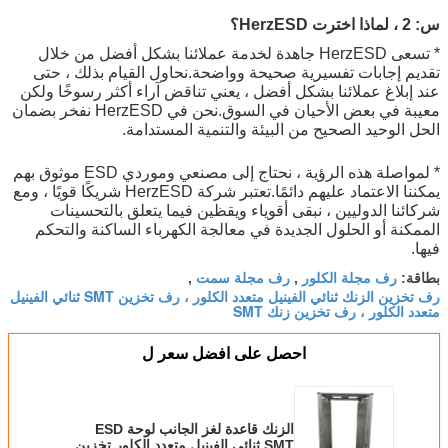
س: 2 ، لماذا اخترت HerzESD؟
* تسعى HerzESD جاهدة لخدمة عملائنا بشكل أفضل من خلال
تقديم إجابات تفسيرية صحيحة وواضحة.نحاول القيام بذلك ، حتى
عند إبلاغ عملائنا بشكل أفضل ، يعني تناقض آراء أكثر رسوخًا ولكن
معيبة في بعض الأحيان في السوق.نحن في HerzESD نفخر بضمان
الحل الوحيد الصحيح من البيئة والتنمية المستدامة.
* لمواصلة هذه الرؤية ، نحتاج إلى مصنعي وموردي ESD موثوق بهم
يمكننا الاعتماد عليهم دائمًا.تعتبر شركة HerzESD شريكًا قويًا ، ومع
شركائنا الدوليين ، نبقى أقوياء ويقظين فيما يتعلق بالتحسينات
الممكنة أو الحلول الجديدة في معالجة الكهرباء الساكنة والتحكم
فيها.
رف مجلة الكلور
رف مجلة سمت
بطاقة:
,
,
رف تخزين الزنك ثنائي الفينيل متعدد الكلور ، رف تخزين SMT ثنائي الفينيل
متعدد الكلور ، رف تخزين زنك SMT
احصل على افضل سعر ل
الزنك قاعدة لغز الجانب لوحة ESD
SMT ثنائي الفينيل متعدد الكلور تخزين