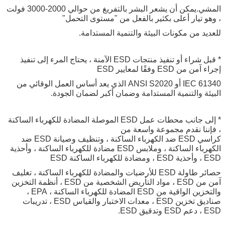
المشي.يمكن أن يشعر البشر بالتفريغ من حوالي 2000-3000 فولت
، وهو تيار أعلى بكثير بالفعل من "مستوى التحمل"
للعديد من مكونات البيئة والتنمية المستدامة.
* قبل شراء أو تنفيذ منتجات ESD الآمنة ، يحتاج المرء إلى تنفيذ
إجراء آمن من ESD وفقًا لمعايير ESD
IEC 61340 أو ANSI S2020 الذي يعد أساس العمل الوقائي من
البيئة والتنمية المستدامة وضمان أكبر لضمان الجودة.
* إلى جانب محطات عمل ESD الموصلة المضادة للكهرباء الساكنة
، فإننا نقدم مجموعة واسعة من
كراسي ESD ضد الكهرباء الساكنة ، وتنظيف وصيانة ESD ضد
الكهرباء الساكنة ، وملابس ESD مضادة للكهرباء الساكنة ، وأحذية
ESD ، وأحذية ESD ، ومضادة للكهرباء الساكنة ESD
حصائر طاولة ESD للأرضيات والمضادة للكهرباء الساكنة ، تغليف
آمن من ESD ، مواد التأريض الشخصية من ESD ، أنظمة التخزين
والتخزين الواقية من ESD المضادة للكهرباء الساكنة ، EPA ،
صناديق تخزين ESD ، معدات الاختبار والقياس ESD ، تدريبات
ESD ، دعم ESD وتدقيق ESD.