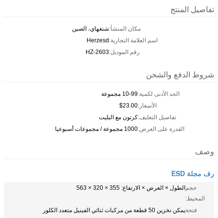
تفاصيل المنتج
مكان المنشأ:
شنغهاي، الصين
اسم العلامة التجارية:
Herzesd
رقم الموديل:
HZ-2603
شروط الدفع والشحن
الحد الأدنى لكمية:
10-99 مجموعة
الأسعار:
$23.00
تفاصيل التغليف:
كرتون مع البليت
القدرة على العرض:
1000 مجموعة / مجموعات أسبوعيا
وصف
رف مجلة ESD
حجم
الطول × العرض × الارتفاع: 355 × 320 × 563
المحيط:
فتحة
يمكن تخزين 50 قطعة من مركبات ثنائي الفينيل متعدد الكلور