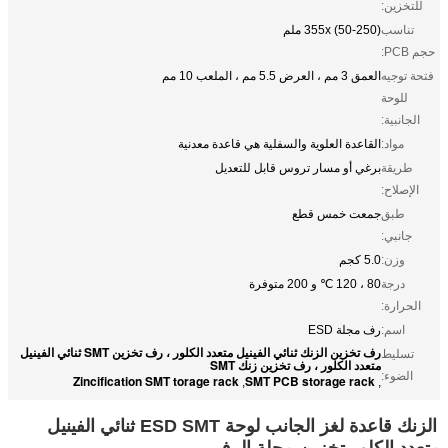
للتخزين:
تناسب
355x (50-250) ملم
حجم PCB:
فتحة توجيه
العمق 3 مم ، العرض 5.5 مم ، الملعب 10 مم
للوحة
الجانبية:
مواد:
القاعدة العلوية والسفلية هي قاعدة معدنية
طريقة
برغي أو مسار تروس قابل للتعديل
الإصلاح:
طبق
جمعت خمس قطع
جانبي:
وزن:
5.0 كجم
درجة
80 ، 120 ℃ و 200 متوفرة
الحرارة:
اسم:
رف مجلة ESD
رف تخزين الزنك ثنائي الفينيل متعدد الكلور ، رف تخزين SMT ثنائي الفينيل
تسليط
متعدد الكلور ، رف تخزين زنك SMT
الضوء:
Zincification SMT torage rack
SMT PCB storage rack
,
,
الزنك قاعدة لغز الجانب لوحة ESD SMT ثنائي الفينيل
متعدد الكلور تخزين مجلة الرف