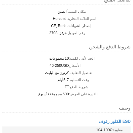
مكان المنشأ:
الصين
اسم العلامة التجارية:
Herzesd
إصدار الشهادات:
CE, Rosh
رقم الموديل:
هرتز -2703
شروط الدفع والشحن
الحد الأدنى لكمية:
10 مجموعات
الأسعار:
40-250USD
تفاصيل التغليف:
كرتون مع البليت
وقت التسليم:
5-7 أيام
شروط الدفع:
TT
القدرة على العرض:
500 مجموعة / أسبوع
وصف
ESD الكلور رفوف
مقاومة
104-109Ω