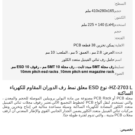
السطح:
حجم
410x280x165 ملم
الكنتور:
استخدم
(LxH) 225 × 140 ملم
حجم
الفتحة:
الاهلية:
يمكن تخزين 38 قطعة PCB
فتحة:
العرض: 2.8 مم ، العمق: 5 مم ، الملعب: 10 مم
اسم:
حامل رف ثنائي الفينيل متعدد الكلور
رف مجلة SMT مبدد ثابت ، رف مجلة SMT 10 مم ، رفوف ESD 10 مم
تسليط
,
10mm pitch esd racks
10mm pitch smt magazine rack
,
الضوء:
HZ-2703 L- نوع ESD معلق نمط رف الدوران المقاوم للكهرباء
الساكنة
مجلة PCB أو PCB Rack مصنوعة من مادة البولي بروبيلين الموصلة للحجم والمعدن ،
والتي تستخدم لنقل ألواح PCB لخطوط التجميع الآلي.تعتبر رفوف مجلات ثنائي الفينيل
متعدد الكلور المضادة للكهرباء الساكنة وسيلة مساعدة مثالية في إنتاج وتخزين ونقل
مركبات ثنائي الفينيل متعدد الكلور.يضمن الجدار الجانبي القوي والإطار المعدني أن أرفف
مجلات PCB متينة ، والتي تدوم لفترة طويلة جدًا.
تخصيص
: