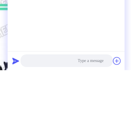
Photo
Video Call
Audio Call