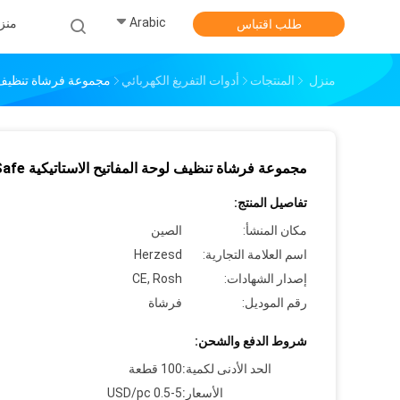
Arabic
منز
طلب اقتباس
منزل
المنتجات
أدوات التفريغ الكهربائي
مجموعة فرشاة تنظيف لوحة 
مجموعة فرشاة تنظيف لوحة المفاتيح الاستاتيكية ESD Safe
تفاصيل المنتج:
مكان المنشأ:
الصين
اسم العلامة التجارية:
Herzesd
إصدار الشهادات:
CE, Rosh
رقم الموديل:
فرشاة
شروط الدفع والشحن:
الحد الأدنى لكمية:
100 قطعة
الأسعار:
0.5-5 USD/pc