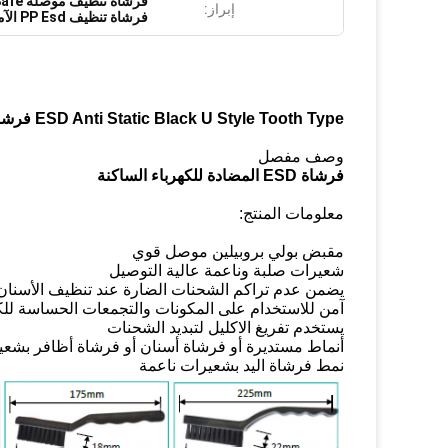
فرشاة تنظيف موصلة Esd Safe
إبراز:
فرشاة تنظيف PP Esd الآمن
ESD Anti Static Black U Style Tooth Type فرشاة للتنظيف الإلكتروني
وصف مفصل
فرشاة ESD المضادة للكهرباء الساكنة
معلومات المنتج:
مقبض بولي بروبيلين موصل قوي
شعيرات صلبة وناعمة عالية التوصيل
يضمن عدم تراكم الشحنات الضارة عند تنظيف الأسنان 
آمن للاستخدام على المكونات والتجمعات الحساسة للكهر
يستخدم تفريغ الاكليل لتبديد الشحنات
أنماط مستديرة أو فرشاة أسنان أو فرشاة أظافر بشع
نمط فرشاة اليد بشعيرات ناعمة