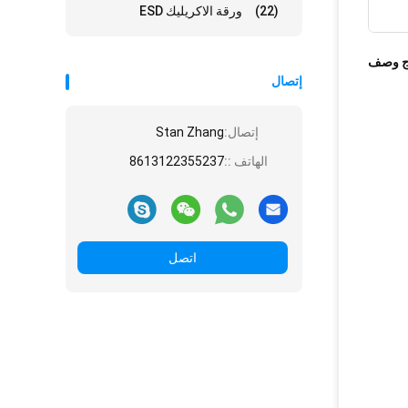
(22)
ورقة الاكريليك ESD
ج وصف
إتصال
إتصال:
Stan Zhang
الهاتف ::
8613122355237
اتصل