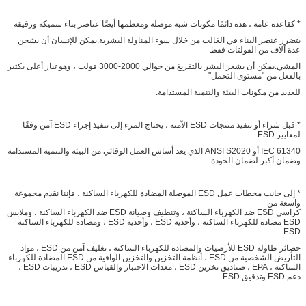
* كقاعدة عامة ، هذه دائمًا مكونات شبه موصلة ومعظمها أيضًا عناصر بناء سميكة ورقيقة
يتضرر عنصر البناء في الغالب من خلال سوء المناولة البشرية.يمكن للإنسان أن يشحن
عدة آلاف من الفولتات فقط
المشي.يمكن أن يشعر البشر بالتفريغ من حوالي 2000-3000 فولت ، وهو تيار أعلى بكثير
بالفعل من "مستوى التحمل"
للعديد من مكونات البيئة والتنمية المستدامة.
* قبل شراء أو تنفيذ منتجات ESD الآمنة ، يحتاج المرء إلى تنفيذ إجراء ESD آمن وفقًا
لمعايير ESD
IEC 61340 أو ANSI S2020 الذي يعد أساس العمل الوقائي من البيئة والتنمية المستدامة
وضمان أكبر لضمان الجودة.
* إلى جانب محطات عمل ESD الموصلة المضادة للكهرباء الساكنة ، فإننا نقدم مجموعة
واسعة من
كراسي ESD ضد الكهرباء الساكنة ، وتنظيف وصيانة ESD ضد الكهرباء الساكنة ، وملابس
ESD مضادة للكهرباء الساكنة ، وأحذية ESD ، وأحذية ESD ، ومضادة للكهرباء الساكنة
ESD
حصائر طاولة ESD للأرضيات والمضادة للكهرباء الساكنة ، تغليف آمن من ESD ، مواد
التأريض الشخصية من ESD ، أنظمة التخزين والتخزين الواقية من ESD المضادة للكهرباء
الساكنة ، EPA ، صناديق تخزين ESD ، معدات الاختبار والقياس ESD ، تدريبات ESD ،
دعم ESD وتدقيق ESD.