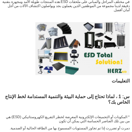
في مختلف المراحل والمباني على ملحقات ESD.هذه المنتجات طويلة الأمد ومجهزة بتقنية
دقيقة.لدينا مجموعة من الموظفين الذين يعملون بجد ويواصلون اكتشاف الآلات من أجل
أمان أفضل.
التعليمات
س: 1 ، لماذا تحتاج إلى حماية البيئة والتنمية المستدامة لخط الإنتاج
الخاص بك؟
* المكونات أو التجميعات الإلكترونية المعرضة لخطر التفريغ الكهروستاتيكي (ESD) هي
من بين تلك العناصر الحساسة التي يمكن أن تكون
دمرت أو تضررت إذا تم تجاوز المستويات المسموح بها من الطاقة الحالية أو الصدمية.