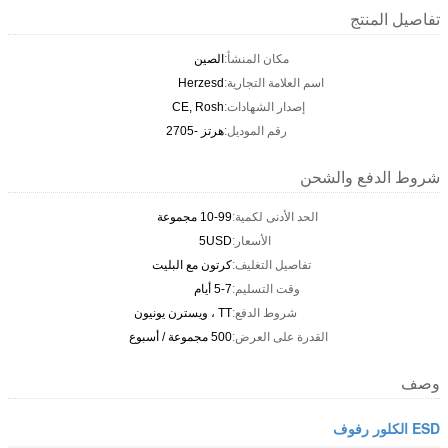
تفاصيل المنتج
مكان المنشأ:
الصين
اسم العلامة التجارية:
Herzesd
إصدار الشهادات:
CE, Rosh
رقم الموديل:
هرتز -2705
شروط الدفع والشحن
الحد الأدنى لكمية:
10-99 مجموعة
الأسعار:
5USD
تفاصيل التغليف:
كرتون مع البليت
وقت التسليم:
5-7 أيام
شروط الدفع:
TT ، ويسترن يونيون
القدرة على العرض:
500 مجموعة / أسبوع
وصف
ESD الكلور رفوف