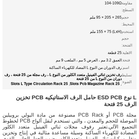
مقاومة
104-109Ω
السطح:
حجم
265 × 205 × 95 ملم
المحيط:
استخدم
(LxH) 155 × 75 ملم
حجم
الفتحة:
الاهلية:
25 قطعة
فتحة:
العمق 3.2 مم ، العرض 5 مم ، الملعب 9 مم
اسم:
رف الدوران من النوع L المضاد للكهرباء الساكنة
رف تخزين ثنائي الفينيل متعدد الكلور من النوع L ، رف مجلة من 25 فتحة ، رف
تسليط
دوران من النوع L من 25 فتحة
الضوء:
25 Slots L Type Circulation Rack
25 Slots Pcb Magazine Rack
,
,
L نوع ESD PCB حامل الرف الاستاتيكيه PCB تخزين
الرف 25 فتحة
مجلة PCB أو PCB Rack مصنوعة من مادة البولي بروبيلين
الموصلة للحجم والمعدن ، والتي تستخدم لنقل ألواح PCB لخطوط
التجميع الآلي.تعتبر رفوف مجلات ثنائي الفينيل متعدد الكلور
المضادة للكهرباء الساكنة وسيلة مساعدة مثالية في إنتاج وتخزين
ونقل مركبات ثنائي الفينيل متعدد الكلور.يضمن الجدار الجانبي القوي