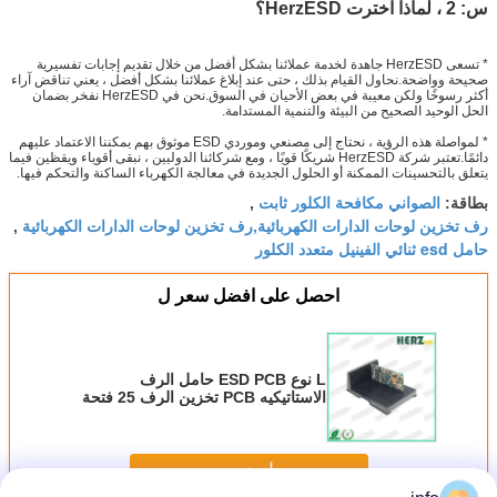
س: 2 ، لماذا اخترت HerzESD؟
* تسعى HerzESD جاهدة لخدمة عملائنا بشكل أفضل من خلال تقديم إجابات تفسيرية
صحيحة وواضحة.نحاول القيام بذلك ، حتى عند إبلاغ عملائنا بشكل أفضل ، يعني تناقض آراء
أكثر رسوخًا ولكن معيبة في بعض الأحيان في السوق.نحن في HerzESD نفخر بضمان
الحل الوحيد الصحيح من البيئة والتنمية المستدامة.
* لمواصلة هذه الرؤية ، نحتاج إلى مصنعي وموردي ESD موثوق بهم يمكننا الاعتماد عليهم
دائمًا.تعتبر شركة HerzESD شريكًا قويًا ، ومع شركائنا الدوليين ، نبقى أقوياء ويقظين فيما
يتعلق بالتحسينات الممكنة أو الحلول الجديدة في معالجة الكهرباء الساكنة والتحكم فيها.
الصواني مكافحة الكلور ثابت
بطاقة:
,
رف تخزين لوحات الدارات الكهربائية,رف تخزين لوحات الدارات الكهربائية
,
حامل esd ثنائي الفينيل متعدد الكلور
احصل على افضل سعر ل
L نوع ESD PCB حامل الرف
الاستاتيكيه PCB تخزين الرف 25 فتحة
استمر