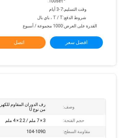
100set.
وقت التسليم:
3-7 أيام
شروط الدفع:
T / T ، باي بال
القدرة على العرض:
1000 مجموعة / أسبوع
افضل سعر
اتصل
رف الدوران المقاوم للكهرب
وصف:
من نوع U
حجم الفتحة:
3 × 7 ملم / 2.2 × 4 ملم
مقاومة السطح:
104-109Ω