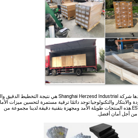
إن منتجات البيئة والتنمية المستدامة التي تصنعها وتوردها شركة Shanghai Herzesd Industrial هي نتيجة التخطيط
ودة والابتكار والتكنولوجيا.توجد دائمًا ترقية مستمرة لتحسين ميزات الأم
المطبقة في مختلف المراحل والمباني على ملحقات ESD.هذه المنتجات طويلة الأمد ومجهزة بتقنية دقيقة.لدينا مجموعة من
 من أجل أمان أفضل.