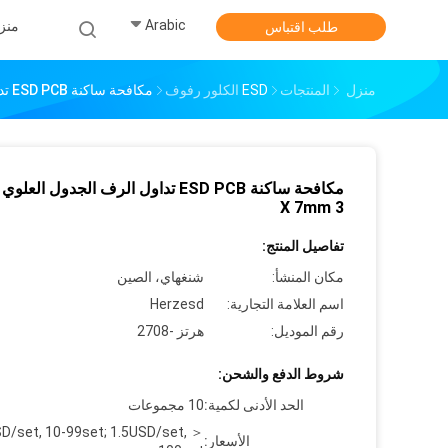
Arabic
منز
طلب اقتباس
منزل
المنتجات
ESD الكلور رفوف
مكافحة ساكنة ESD PCB تداول الرف الجدول العلوي U نوع 3 X 7mm
3 X 7mm
تفاصيل المنتج:
مكان المنشأ:
شنغهاي، الصين
اسم العلامة التجارية:
Herzesd
رقم الموديل:
هرتز -2708
شروط الدفع والشحن:
الحد الأدنى لكمية:
10 مجموعات
D/set, 10-99set; 1.5USD/set, ＞
الأسعار: