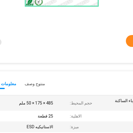
منتوج وصف
معلومات ت
اء الساكنة
حجم المحيط:
485 × 175 × 50 ملم
الاهلية:
25 قطعة
ميزة:
الاستاتيكيه ESD