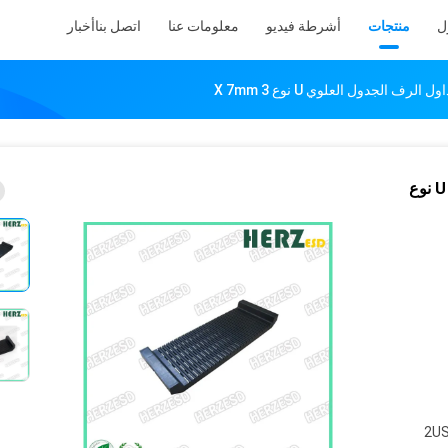
ل
منتجات
أشرطة فيديو
معلومات عنا
اتصل بنا
أخبار
مكافحة ساكنة ESD PCB تداول الرف الجدول العلوي U نوع
2US