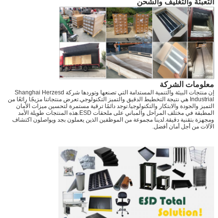
التعبئة والتغليف والشحن
معلومات الشركة
إن منتجات البيئة والتنمية المستدامة التي تصنعها وتوردها شركة Shanghai Herzesd
Industrial هي نتيجة التخطيط الدقيق والتميز التكنولوجي.تعرض منتجاتنا مزيجًا رائعًا من
التميز والجودة والابتكار والتكنولوجيا.توجد دائمًا ترقية مستمرة لتحسين ميزات الأمان
المطبقة في مختلف المراحل والمباني على ملحقات ESD.هذه المنتجات طويلة الأمد
ومجهزة بتقنية دقيقة.لدينا مجموعة من الموظفين الذين يعملون بجد ويواصلون اكتشاف
الآلات من أجل أمان أفضل.