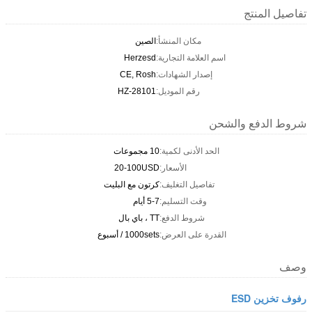
تفاصيل المنتج
مكان المنشأ:
الصين
اسم العلامة التجارية:
Herzesd
إصدار الشهادات:
CE, Rosh
رقم الموديل:
HZ-28101
شروط الدفع والشحن
الحد الأدنى لكمية:
10 مجموعات
الأسعار:
20-100USD
تفاصيل التغليف:
كرتون مع البليت
وقت التسليم:
5-7 أيام
شروط الدفع:
TT ، باي بال
القدرة على العرض:
1000sets / أسبوع
وصف
رفوف تخزين ESD