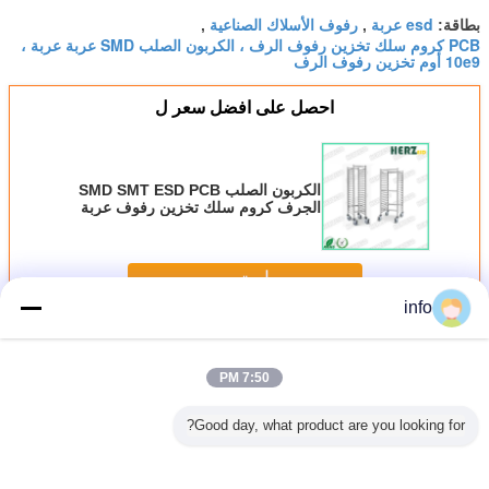
esd عربة
رفوف الأسلاك الصناعية
بطاقة:
,
,
PCB كروم سلك تخزين رفوف الرف ، الكربون الصلب SMD عربة عربة ،
10e9 أوم تخزين رفوف الرف
احصل على افضل سعر ل
الكربون الصلب SMD SMT ESD PCB
الجرف كروم سلك تخزين رفوف عربة
عربة
استمر
info
رفوف تخزين ESD
أكثر
7:50 PM
Good day, what product are you looking for?
 الفولاذ
عربة الرف ESD
ESD سلك الجرف
محرك سلكي ESD
سطح ال
وم للصدأ
مخصصة 4 طبقات
عربة مخصصة الفولاذ
من الفولاذ المقاوم