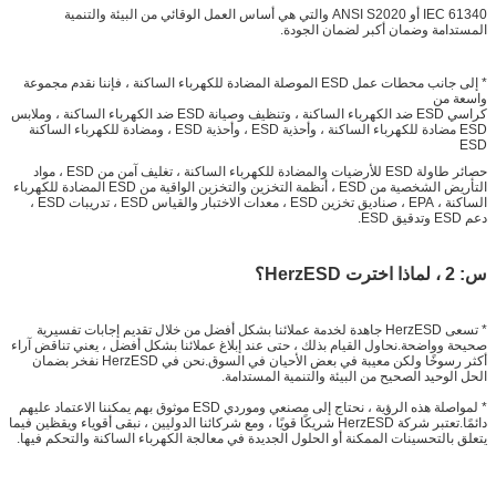
IEC 61340 أو ANSI S2020 والتي هي أساس العمل الوقائي من البيئة والتنمية
المستدامة وضمان أكبر لضمان الجودة.
* إلى جانب محطات عمل ESD الموصلة المضادة للكهرباء الساكنة ، فإننا نقدم مجموعة
واسعة من
كراسي ESD ضد الكهرباء الساكنة ، وتنظيف وصيانة ESD ضد الكهرباء الساكنة ، وملابس
ESD مضادة للكهرباء الساكنة ، وأحذية ESD ، وأحذية ESD ، ومضادة للكهرباء الساكنة
ESD
حصائر طاولة ESD للأرضيات والمضادة للكهرباء الساكنة ، تغليف آمن من ESD ، مواد
التأريض الشخصية من ESD ، أنظمة التخزين والتخزين الواقية من ESD المضادة للكهرباء
الساكنة ، EPA ، صناديق تخزين ESD ، معدات الاختبار والقياس ESD ، تدريبات ESD ،
دعم ESD وتدقيق ESD.
س: 2 ، لماذا اخترت HerzESD؟
* تسعى HerzESD جاهدة لخدمة عملائنا بشكل أفضل من خلال تقديم إجابات تفسيرية
صحيحة وواضحة.نحاول القيام بذلك ، حتى عند إبلاغ عملائنا بشكل أفضل ، يعني تناقض آراء
أكثر رسوخًا ولكن معيبة في بعض الأحيان في السوق.نحن في HerzESD نفخر بضمان
الحل الوحيد الصحيح من البيئة والتنمية المستدامة.
* لمواصلة هذه الرؤية ، نحتاج إلى مصنعي وموردي ESD موثوق بهم يمكننا الاعتماد عليهم
دائمًا.تعتبر شركة HerzESD شريكًا قويًا ، ومع شركائنا الدوليين ، نبقى أقوياء ويقظين فيما
يتعلق بالتحسينات الممكنة أو الحلول الجديدة في معالجة الكهرباء الساكنة والتحكم فيها.