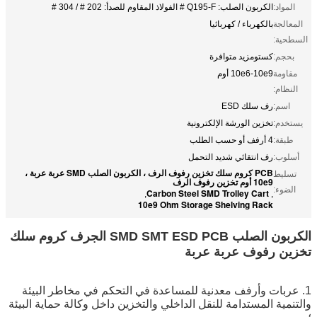
المواد:
الكربون الصلب: Q195-F # الفولاذ المقاوم للصدأ: 202 # / 304 #
المعالجة
بالكهرباء / كهربائيا
السطحية:
بحجم:
كستومزيد متوافرة
مقاومة
10e6-10e9 أوم
النظام:
اسم:
رف سلك ESD
يستخدم:
تخزين الورشة الإلكترونية
طبقة:
4 أرفف أو حسب الطلب
أسلوب:
رف انتقائي شديد التحمل
PCB كروم سلك تخزين رفوف الرف ، الكربون الصلب SMD عربة عربة ،
تسليط
10e9 أوم تخزين رفوف الرف
الضوء:
Carbon Steel SMD Trolley Cart
,
,
10e9 Ohm Storage Shelving Rack
الكربون الصلب SMD SMT ESD PCB الجرف كروم سلك
تخزين رفوف عربة عربة
1. عربات وأرفف معدنية للمساعدة في التحكم في مخاطر البيئة
والتنمية المستدامة للنقل الداخلي والتخزين داخل وكالة حماية البيئة