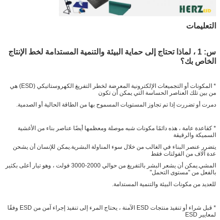
التعليمات
س: 1 ، لماذا تحتاج إلى حماية البيئة والتنمية المستدامة لخط الإنتاج
الخاص بك؟
* المكونات أو التجميعات الإلكترونية المعرضة لخطر التفريغ الكهروستاتيكي (ESD) هي
من بين تلك العناصر الحساسة التي يمكن أن تكون
دمرت أو تضررت إذا تم تجاوز المستويات المسموح بها من الطاقة الحالية أو الصدمية.
* كقاعدة عامة ، هذه دائمًا مكونات شبه موصلة ومعظمها أيضًا عناصر بناء من الأغشية
السميكة والرقيقة
يتضرر عنصر البناء في الغالب من خلال سوء المناولة البشرية.يمكن للإنسان أن يشحن
عدة آلاف من الفولتات فقط
المشي.يمكن أن يشعر البشر بالتفريغ من حوالي 2000-3000 فولت ، وهو تيار أعلى بكثير
بالفعل من "مستوى التحمل"
للعديد من مكونات البيئة والتنمية المستدامة.
* قبل شراء أو تنفيذ منتجات ESD الآمنة ، يحتاج المرء إلى تنفيذ إجراء آمن من ESD وفقًا
لمعايير ESD