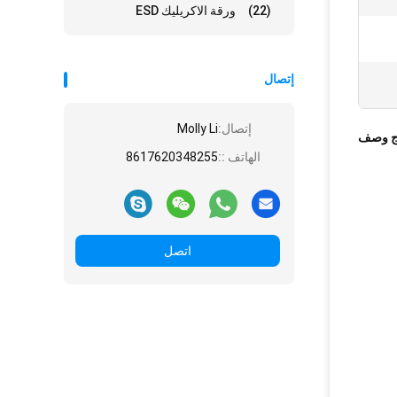
(22)
ورقة الاكريليك ESD
إتصال
إتصال:
Molly Li
ج وصف
الهاتف ::
8617620348255
اتصل