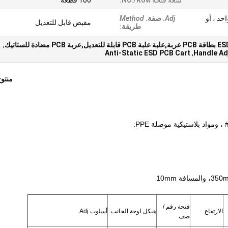
سعة فتحة NO./row:
100 قطعة
 جانب واحد ، أو
Adj.
صفة.
Method
مقبض قابل للتعديل
طريقة
:
,
Anti-Static ESD PCB Cart
,
Handle Ad
منتو
فتحة رقم /
الارتفاع
هيكل لوحة الجانب
أسلوب Adj.
صف