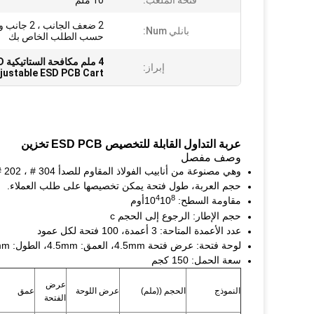
فتحة الملعب:
10 ملم
2 ضعف الجانب ، 2
بانلي Num:
حسب الطلب الخاص بك
4 ملم مكافحة الستاتيكية ESD بطاقة PCB عربة,علبة علبة PCB قابلة للتعديل,عربة PCB مضادة للستاتيك
إبراز:
justable ESD PCB Cart
عربة التداول القابلة للتخصيص ESD PCB تخزين
وصف مفصل
وهي مصنوعة من أنابيب الفولاذ المقاوم للصدأ 304 # ، 202 # ، ومواد بلاستيكية موصلة PPE.
حجم العربة، طول فتحة يمكن تخصيصها على طلب العملاء.
4
8
مقاومة السطح: 10
10
أوم
حجم الإطار: الرجوع إلى الحجم c
عدد الأعمدة المتاحة: 3 أعمدة، 100 فتحة لكل عمود
لوحة فتحة: عرض فتحة 4.5mm، العمق: 4.5mm، الطول: 350mm، والمسافة 10mm
سعة الحمل: 150 كجم
عرض
النموذج
الحجم ((ملم)
عرض اللوحة
عمق
الفتحة