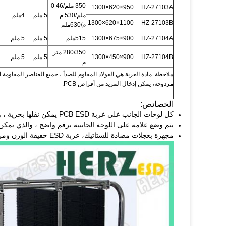
350 ملم/46 0
950×620×1300
HZ-27103A
ملم/530 م
5 ملم
4ملم
1100×620×1300
HZ-27103B
م/630ملم
HZ-27104A
900×675×1300
515ملم
5 ملم
5 ملم
280/350 متر
HZ-27104B
900×450×1300
5 ملم
5 ملم
م
ملاحظة: مادة العربة هي الفولاذ المقاوم للصدأ ، جميع العناصر المقاومة ال
مزدوجة، يمكن إدخال المزيد من أقراص PCB.
الخصائص:
كل لوحات الجانب على عربة PCB ESD يمكن نقلها بحرية ، ويتم ضبطها إلى أبعاد مختلفة ، ومناسبة للتخزين مع مواصفات مختلفة من PCB
يتم وضع علامة على اللوحة الجانبية برقم واضح ، والذي يمكن أن يمنع تضليل اللوحة PCB ، وإدارة
مجهزة بعجلات مضادة للستاتيك، عربة ESD خفيفة الوزن ومريحة في ورشة الإنتاج.