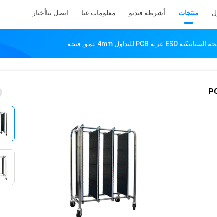
ل
منتجات
أشرطة فيديو
معلومات عنا
اتصل بنا
أخبار
 PCB للتداول 4mm عمق فتحة
افحة الستاتيكية ESD عربة PCB