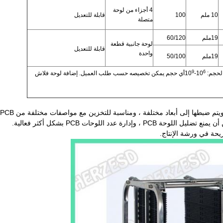
4 أجزاء من لوحة
10 ملم
100
قابلة للتعديل
متصلة
19ملم
60/120
لوحة جانبية قطعة
قابلة للتعديل
واحدة
19ملم
50/100
9
6
حجم: 10
-10
أي حجم يمكن تخصيصه حسب طلب العميل. إضافة لوحة فلاش
 عدد اللوحات PCB بشكل أكثر فعالية.