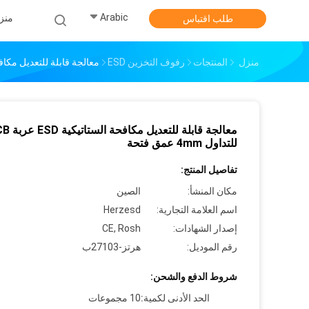
Arabic
منز
طلب اقتباس
منزل
المنتجات
رفوف التخزين ESD
معالجة قابلة للتعديل مكافحة الستاتيكية ESD عربة
معالجة قابلة للتعديل مك
للتداول 4mm عمق فتحة
تفاصيل المنتج:
مكان المنشأ:
الصين
اسم العلامة التجارية:
Herzesd
إصدار الشهادات:
CE, Rosh
رقم الموديل:
هرتز-27103ب
شروط الدفع والشحن:
الحد الأدنى لكمية:
10 مجموعات