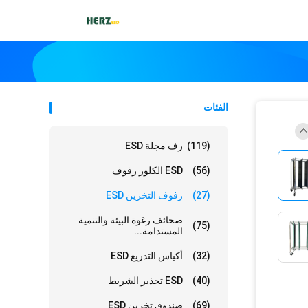
الفئات
(119)
رف مجلة ESD
(56)
ESD الكلور رفوف
(27)
رفوف التخزين ESD
صحائف رغوة البيئة والتنمية
(75)
المستدامة...
(32)
أكياس التدريع ESD
(40)
ESD تحذير الشريط
(69)
صندوق تخزين ESD