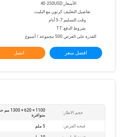
الأسعار:
40-250USD
تفاصيل التغليف:
كرتون مع البليت
وقت التسليم:
5-7 أيام
شروط الدفع:
TT
القدرة على العرض:
500 مجموعة / أسبوع
افضل سعر
اتصل
1100 × 620 
حجم الاطار:
متوافرة
فتحة العرض:
5 ملم