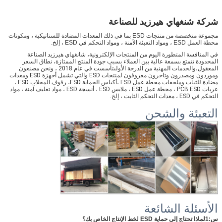
شركة شنغهاي هيرزيد للصناعة
مجموعة متخصصة من منتجات ESD بما في ذلك المعدات المضادة للستاتيكية ، ومكونات
محطة العمل ESD ، ومواد التعبئة الآمنة ، ومواد التحكم في ESD ، إلخ.
في المنافسة المتطورة اليوم من المنتجات الإلكترونية، شانغهاي هيرزيد الصناعة
المحدودة تتمتع بسمعة عالية بين العملاء بسبب جودة المنتج الممتازة، نطاق السعر
المعقول،والخدمات المهنية من الدرجة الأولىتأسست في عام 2018 ، ونحن مصنعون
وموردون ومصدرون وتاجرون معروفون لمنتجات ESD والتي تشمل أجهزة ESD ومعدات
مضادة للثبات وملحقات محطة عمل ESD ،أكياس الحماية ESD، رفوف المجلات ESD ،
عربات PCB ESD ، محطة عمل ESD ، ملابس ESD ، أنسجة ESD ، مواد تغليف آمنة ، مواد
التحكم في ESD ، معدات التحكم الثابت ، إلخ.
التعبئة والشحن
الأسئلة الشائعة
س:1لماذا تحتاج إلى حماية ESD لخط الإنتاج الخاص بك؟