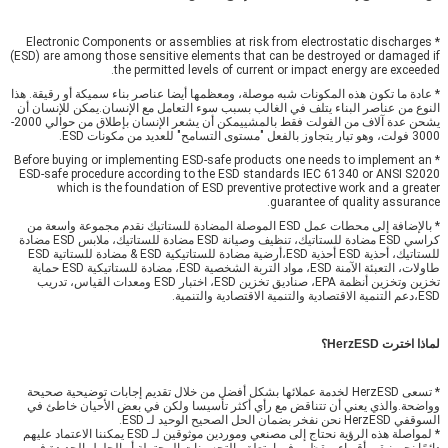
* Electronic Components or assemblies at risk from electrostatic discharges
(ESD) are among those sensitive elements that can be destroyed or damaged if
the permitted levels of current or impact energy are exceeded.
* عادة ما تكون هذه المكونات شبه موصلة، ومعظمها أيضا عناصر بناء سميكة أو رقيقة. هذا
النوع من عناصر البناء يتلف في الغالب بسبب سوء التعامل مع الإنسان.يمكن للإنسان أن
يشحن عدة آلاف من الفولت فقط بالمشييمكن أن يشعر الإنسان بإطلاق من حوالي 2000-
3000 فولت، وهو تيار يتجاوز بالفعل "مستوى التسامح" للعديد من مكونات ESD.
* Before buying or implementing ESD-safe products one needs to implement an
ESD-safe procedure according to the ESD standards IEC 61340 or ANSI S2020
which is the foundation of ESD preventive protective work and a greater
guarantee of quality assurance.
* بالإضافة إلى محطات عمل ESD الموصلة المضادة للستاتيك نقدم مجموعة واسعة من
كراسي ESD مضادة للستاتيك، تنظيف وصيانة ESD مضادة للستاتيك، ملابس ESD مضادة
للستاتيك، أحذية ESD أحذية ESD،أرضية مضادة للستاتيكية ESD & مضادة للستاتية ESD
طاولات، التعبئة الآمنة ESD، مواد التربة الشخصية ESD، مضادة للستاتيكية ESD حماية
تخزين وتخزين أنظمة EPA، صناديق تخزين ESD، اختبار ESD ومعدات القياس، تدريب
ESD،دعم التنمية الاقتصادية والتنمية الاقتصادية والتنمية.
لماذا اخترت HerzESD؟
* تسعى HerzESD لخدمة عملائها بشكل أفضل من خلال تقديم إجابات توضيحية صحيحة
وواضحة.والذي يعني أن تتناقض مع رأي أكثر تأسيسا ولكن في بعض الأحيان خاطئ في
السوقفي HerzESD نحن نفخر بضمان الحل الصحيح الوحيد لـ ESD.
* لمواصلة هذه الرؤية نحتاج إلى مصنعي وموردين موثوقين لـ ESD يمكننا الاعتماد عليهم