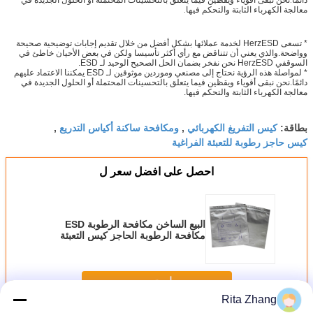
دائمًا.نحن نبقى أقوياء ويقظين فيما يتعلق بالتحسينات المحتملة أو الحلول الجديدة في
معالجة الكهرباء الثابتة والتحكم فيها.
* تسعى HerzESD لخدمة عملائها بشكل أفضل من خلال تقديم إجابات توضيحية صحيحة
وواضحة.والذي يعني أن تتناقض مع رأي أكثر تأسيسا ولكن في بعض الأحيان خاطئ في
السوقفي HerzESD نحن نفخر بضمان الحل الصحيح الوحيد لـ ESD.
* لمواصلة هذه الرؤية نحتاج إلى مصنعي وموردين موثوقين لـ ESD يمكننا الاعتماد عليهم
دائمًا.نحن نبقى أقوياء ويقظين فيما يتعلق بالتحسينات المحتملة أو الحلول الجديدة في
معالجة الكهرباء الثابتة والتحكم فيها.
كيس التفريغ الكهربائي
ومكافحة ساكنة أكياس التدريع
بطاقة:
,
,
كيس حاجز رطوبة للتعبئة الفراغية
احصل على افضل سعر ل
البيع الساخن مكافحة الرطوبة ESD
مكافحة الرطوبة الحاجز كيس التعبئة
الفراغية البلاستيكية
استمر
Rita Zhang