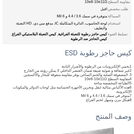
مقاومة السطح:
10e8-10e11Ω
طلب مخصص:
اقبل
السماكة:
متوفرة في سمك 3.6 / 4.4 و 6 Mil
استخدام:
لوحة الحاسوب، الدائرة المتكاملة IC، مدفع سي دي، HD التعبئة
والتغليف
كيس حاجز رطوبة للتعبئة الفراغية
كيس التعبئة البلاستيكي الفراغ
تسليط الضوء:
,
,
كيس الحاجز ضد الرطوبة
كيس حاجز رطوبة ESD
1يحمي الإلكترونيات من الرطوبة والأضرار الثابتة
2غير شفافة و ضوئية ضيقة ضمان العنصر الداخلي لا يمكن رؤيته من الخارج
3. المصفوفة الصلبة والختم الساخن يوفر مقاومة متفوقة للبخار والأكسجين
4مقاومة السطح 10e8-10e11Ω
5الطباعة المخصصة متاحة
6هذه الأكياس مثالية لنقل وتخزين الأجهزة الحساسة مثل لوحات الدوائر والمكونات
الإلكترونية.
7متوفر في سمك 3.6 / 4.4 و 6 Mil
8هيكل مرن وسهل لختم الفراغ.
وصف المنتج