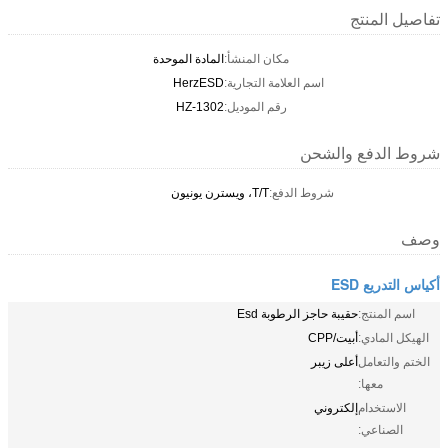
تفاصيل المنتج
مكان المنشأ:
المادة الموحدة
اسم العلامة التجارية:
HerzESD
رقم الموديل:
HZ-1302
شروط الدفع والشحن
شروط الدفع:
T/T، ويسترن يونيون
وصف
أكياس التدريع ESD
اسم المنتج:
حقيبة حاجز الرطوبة Esd
الهيكل المادي:
أبيت/CPP
الختم والتعامل
أعلى زيبر
معها:
الاستخدام
إلكتروني
الصناعي: