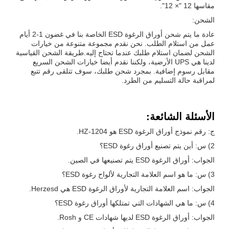
مقاسها 12 "× 12".
الشحن:
عادة ما يتم شحن أوراق الرغوة ESD الخاصة بنا في غضون 1-2 أيام
عمل من استلام الطلب. نحن نقدم مجموعة متنوعة من خيارات
الشحن لضمان استلام طلبك عندما تحتاج إليه.طريقة الشحن القياسية
لدينا هي UPS الأرضية، ولكننا نقدم أيضا خيارات الشحن السريع
مقابل رسوم إضافية. بمجرد شحن طلبك، سوف تتلقى رقم تتبع
لمراقبة حالة التسليم من الطرد.
الأسئلة الشائعة:
ج: رقم نموذج أوراق الرغوة ESD هو HZ-1204.
2) س: أين يتم تصنيع أوراق رغوة ESD؟
الجواب: أوراق الرغوة ESD يتم تصنيعها في الصين.
3) س: ما هو اسم العلامة التجارية لألواح رغوة ESD؟
الجواب: اسم العلامة التجارية لأوراق الرغوة ESD هي Herzesd.
4) س: ما هي الشهادات التي تمتلكها أوراق رغوة ESD؟
الجواب: أوراق الرغوة ESD لديها شهادات CE و Rosh.