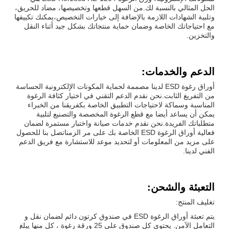
الحل المثالي بالنسبة لك.من السهل قطعها وتخصيصها، مضاد للحريق،
وتلبية الشهادات اللازمة بالإضافة إلى خيارات التخصيص،يمكنك تكييفها
مع احتياجاتك الخاصة وضمان حماية منتجاتك بشكل جيد أثناء النقل
والتخزين.
الدعم والخدمات:
أوراق رغوة ESD لدينا مصممة لحماية المكونات الإلكترونية الحساسة
من التفريغ الثابت.نحن نقدم الدعم التقني في اختيار كثافة الرغوة
المناسبة وسماكة لاحتياجات التطبيق الخاصة بكفريقنا من الخبراء
يمكن أن يساعد أيضا مع قطع الرغوة المخصصة والتصنيع لتلبية
متطلباتك الفريدة.نحن نقدم خدمات صيانة واختبار مستمرة لضمان
فعالية أوراق الرغوة ESD الخاصة بك على مر الزمناتصل بنا للحصول
على مزيد من المعلومات أو لتحديد موعد للاستشارة مع فريق الدعم
الفني لدينا.
التعبئة والشحن:
تغليف المنتج:
يتم تعبئة أوراق الرغوة ESD في صندوق كرتون دائم لضمان نقل و
التعامل الآمن. يحتوي كل صندوق على 25 ورقة رغوة ، كل منها يبلغ