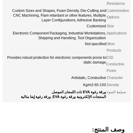
Resistance:
Custom Sizes and Shapes, Foam Density, Die-Cutting and
Customization
CNC Machining, Flam retardant or other features, Multiple
Options:
Layer Configurations, Adhesive Backing
Customized
Size:
Electronic Component Packaging, Industrial Workstations,
Applications:
Shipping and Handling, Tool Organization
Not specified
Other
Products:
Provides robust protection for electronic components prone to
ESD
static damage
Conductive
Foam:
Antistatic, Conductive
Character:
60-150 Kg/m3
Density:
ورقة رغوة EVA ذات اللمعان الموصل
تسليط الضوء:
,
المنتجات الإلكترونية ورقة رغوة EVA
ورقة رغوة إيفا مثالية
,
وصف المنتج: