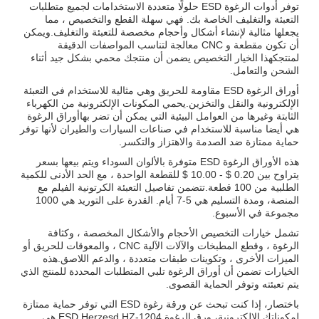
توفر أدوات الرغوة ESD حلولًا متعددة الاستخدامات لجميع متطلبات
التعبئة والتغليف الخاصة بك. فهي سهلة القطع والتخصيص ، مما
يجعلها مثالية لإنشاء أشكال وأحجام مخصصة للتعبئة والتغليف.ويمكن
أن تكون مقطعة و CNC معالجة لتناسب المواصفات الدقيقة
لمنتجكهذا الخيار التخصيص يضمن أن منتجك محمي بشكل جيد أثناء
الشحن والتعامل.
أوراق الرغوة ESD مقاومة للحريق وهي مثالية للاستخدام في التعبئة
الإلكترونية والنقل والتخزين.يحمي المكونات الإلكترونية من الكهرباء
الثابتة وغيرها من العوامل البيئية التي يمكن أن تضر بهاأوراق الرغوة
هي أيضا مناسبة للاستخدام في صناعات السيارات والطيران لأنها توفر
حماية ممتازة ضد الصدمة والاهتزاز والتكسر.
هذه الأوراق الرغوة ESD متوفرة بالألوان السوداء ويتم بيعها بسعر
يتراوح بين 0.20 $ - 10.00 $ للقطعة الواحدة ، مع الحد الأدنى للكمية
الطلبية من 100 قطعة.تتضمن تفاصيل التعبئة الكرتونية الفيلم مع
المنصة، ومدة التسليم هي 5-7 أيام. القدرة على التوريد هي 1000
مجموعة في الأسبوع.
تشمل خيارات التخصيص الأحجام والأشكال المخصصة ، وكثافة
الرغوة ، وقطع المطبخات والآلات الآلية CNC ، والمعوقات للحريق أو
الميزات الأخرى ، وتكوينات طبقات متعددة ، والدعم اللاصق.هذه
الخيارات تضمن أن أوراق الرغوة تلبي المتطلبات المحددة للمنتج الذي
يتم تعبئته وتوفر الحماية القصوى.
باختصار، إذا كنت تبحث عن ورقة رغوة ESD التي توفر حماية ممتازة
لمكوناتك الإلكترونية، ورق الرغوة ESD Herzesd HZ-1204 هي