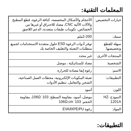
المعلمات التقنية:
خيارات التخصيص:
الأحجام والأشكال المخصصة، كثافة الرغوة، قطع المطبخ
والآلات الآلية CNC، مضاد للاحتراق أو غيرها من
الخصائص، تكوينات طبقات متعددة، الدعم اللاصق
سمك:
2-200ملم
سهلة للقطع
توفر أدوات الرغوة ESD حلول متعددة الاستخدامات لجميع
وتخصيصها:
متطلبات التعبئة والتغليف الخاصة بك
المنتجات الأخرى:
غير محدد
الشخصية:
مضاد للستاتيكية ، موصل
الاسم:
رغوة إيفا مضادة للحرارة
التطبيقات:
تعبئة المكونات الإلكترونية، محطات العمل الصناعية،
الشحن والتعامل، تنظيم الأدوات
اللون:
أسود
النموذج HZ-
موصل، أسود، مقاومة السطح: 103 ̇ 106Ω، مقاومة
1201A:
الحجم: 103 ̇ 106Ω.cm
المواد:
رغوة EVA/IXPE/PU
التطبيقات: