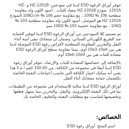
تتوفر أوراق الرغوة ESD لدينا في نموذجين: HZ-1201B و HZ-
1201A. نموذج HZ-1201B مضاد للثبات ، أسود اللون وله مقاومة
سطحية 106 ‰ 109Ω ، مع مقاومة حجم 106 ‰ 109Ω.cm.النموذج
HZ-1201A هو الموصل، أسود اللون وله مقاومة سطحية 103 ‰
106Ω ، مع مقاومة حجمية 103 ‰ 106Ω.سم.
تم تصميم كلا النموذجين من أوراق الرغوة ESD لدينا لتوفير الحماية
ضد التفريغ الكهربائي الستاتي، وضمان أن منتجاتك تبقى آمنة أثناء
النقل والتخزين.المقاومة السطحية لأقراص رغوة ESD الموصلة لدينا
هي بين 10e3-10e6 أوم، بينما مقاومة سطح أوراق الرغوة ESD
مضادة للثبات هي بين 10e6-10e9 أوم.
بالإضافة إلى خصائصها المضادة للثبات والإرشاد، تتوفر أوراق رغوة
ESD لدينا أيضًا في مجموعة من الكثافة، من 60-150 كجم / م 3.هذا
يعني أنه يمكنك اختيار الكثافة التي تناسب احتياجات التعبئة الخاصة
بكلضمان حماية منتجاتك أثناء النقل.
أوراق الرغوة ESD لدينا مثالية للاستخدام في مجموعة من التطبيقات،
بما في ذلك التعبئة الإلكترونية، والنقل، والتخزين.مما يسهل قطعها
وتخصيصها لتتناسب مع متطلبات التعبئة والتغليف الخاصة بك.
الخصائص:
اسم المنتج: أوراق رغوة ESD