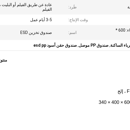
عادة عن طريق الفيلم أو البليت 
ة
طَرد:
الفيلم
وقت الإنتاج:
3-5 أيام عمل
يمكن أن يكون ، حجم الغطاء: 600 *
اسم:
صندوق تخزين ESD
باء الساكنة
,
صندوق PP موصل
,
صندوق حقن أسود esd pp
منتو