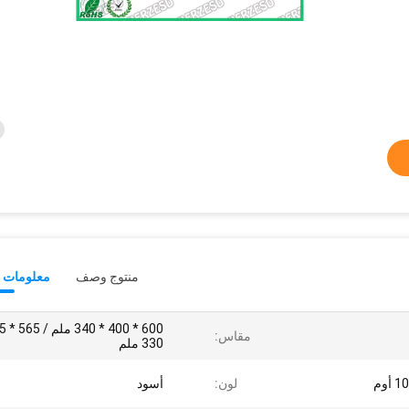
منتوج وصف
معلومات ت
مقاس:
330 ملم
لون:
أسود