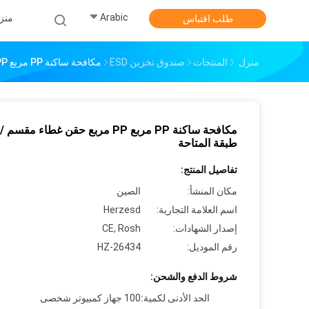
Arabic
منز
طلب اقتباس
منزل
المنتجات
صندوق تخزين ESD
مكافحة ساكنة PP مربع PP مربع حقن غطاء مقسم / ارتفاع طبقة المتاحة
مكافحة ساكنة PP مربع PP مربع حقن غطاء مقس
طبقة المتاحة
تفاصيل المنتج:
مكان المنشأ:
الصين
اسم العلامة التجارية:
Herzesd
إصدار الشهادات:
CE, Rosh
رقم الموديل:
HZ-26434
شروط الدفع والشحن:
الحد الأدنى لكمية:
100 جهاز كمبيوتر شخصى