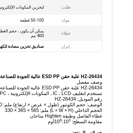
طلب:
لتخزين المكونات الإلكتروني
موك:
50-100 قطعة
غطاء:
400 مم
إبراز:
صناديق تخزين مضادة للكهر
HZ-26434 علبة حقن ESD PP عالية الجودة للصناعة
وصف مفصل
HZ-26434 علبة حقن ESD PP عالية الجودة للصناعة
تستخدم لتغليف IC ، LCD ، المكونات الإلكترونية ، FPC ، إلخ
رقم الموديل: HZ-26434
الوصف: حجم الكونتور (طول × عرض × ارتفاع) ملم: 600 × 400 × 340
الحجم الداخلي (L × W × H) ملم: 565 × 365 × 330
غطاء الفاصل وطبقة Highten متاحان
9
3
مقاومة السطح: 10
-10
أوم
خصائص المنتج: