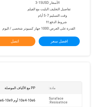
الأسعار:
3-15USD
تفاصيل التغليف:
البليت مع الفيلم
وقت التسليم:
5-7 أيام
شروط الدفع:
tt
القدرة على العرض:
1000 جهاز كمبيوتر شخصى / اليوم
افضل سعر
اتصل
مادة:
PP مع الألياف الموصلة
Suraface
10e4-10e6 أوم 10e6-10e9 أوم
Resisatnce: