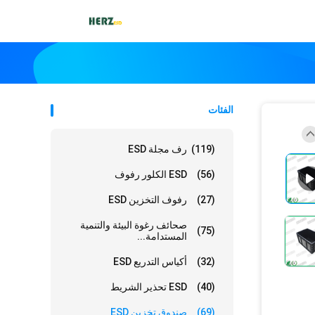
الفئات
(119)
رف مجلة ESD
(56)
ESD الكلور رفوف
(27)
رفوف التخزين ESD
صحائف رغوة البيئة والتنمية
(75)
المستدامة...
(32)
أكياس التدريع ESD
(40)
ESD تحذير الشريط
(69)
صندوق تخزين ESD