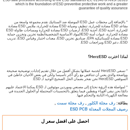
which is the foundation of ESD preventive protective work and a greater
guarantee of quality assurance.
* بالإضافة إلى محطات عمل ESD الموصلة ضد الستاتيك نقدم مجموعة واسعة من
مقاعد ESD مضادة للحرارة، تنظيف وصيانة ESD مضادة للحرارة، ملابس ESD مضادة
للحرارة، أحذية ESD، أحذية ESD، أرضيات ESD مضادة للحرارة ومساحات طاولة ESD
مضادة للحرارة، عبوات آمنة ESDالمواد الأساسية الشخصيةأنظمة تخزين وتخزين حماية
ESD مضادة للستاتيكية EPA، صناديق تخزين ESD، معدات اختبار وقياس ESD، تدريب
ESD، دعم ESD ومراجعات ESD.
لماذا اخترت HerzESD؟
* تسعى HerzESD لخدمة عملائها بشكل أفضل من خلال تقديم إجابات توضيحية صحيحة
وواضحة.والذي يعني أن تتناقض مع رأي أكثر تأسيسا ولكن في بعض الأحيان خاطئ في
السوقفي HerzESD نحن نفخر بضمان الحل الصحيح الوحيد لـ ESD.
* لمواصلة هذه الرؤية نحتاج إلى مصنعي وموردين موثوقين لـ ESD يمكننا الاعتماد عليهم
دائمًا.نحن نبقى أقوياء ويقظين فيما يتعلق بالتحسينات المحتملة أو الحلول الجديدة في
معالجة الكهرباء الثابتة والتحكم فيها.
رف مجلة الكلور
رف مجلة سمت
بطاقة:
,
,
رصيف المجلات المعدلة ESD PCB
احصل على افضل سعر ل