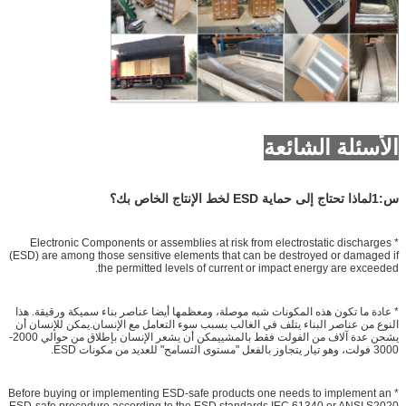
الأسئلة الشائعة
س:1لماذا تحتاج إلى حماية ESD لخط الإنتاج الخاص بك؟
* Electronic Components or assemblies at risk from electrostatic discharges
(ESD) are among those sensitive elements that can be destroyed or damaged if
the permitted levels of current or impact energy are exceeded.
* عادة ما تكون هذه المكونات شبه موصلة، ومعظمها أيضا عناصر بناء سميكة ورقيقة. هذا
النوع من عناصر البناء يتلف في الغالب بسبب سوء التعامل مع الإنسان.يمكن للإنسان أن
يشحن عدة آلاف من الفولت فقط بالمشييمكن أن يشعر الإنسان بإطلاق من حوالي 2000-
3000 فولت، وهو تيار يتجاوز بالفعل "مستوى التسامح" للعديد من مكونات ESD.
* Before buying or implementing ESD-safe products one needs to implement an
ESD-safe procedure according to the ESD standards IEC 61340 or ANSI S2020