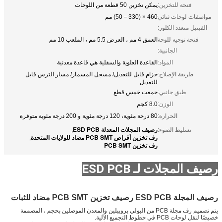
فتحة للتخزين:
يمكن تخزين 50 قطعة من اللوحات
مواصفات لوحات ثنائي
460 × (50－330) مم
الفينيل متعدد الكلور:
فتحة توجيه للوحة
العمق 4 مم ، العرض 5.5 مم ، الملعب 10 مم
الجانبية:
المواد:
القاعدة العلوية والسفلية هي قاعدة معدنية
طريقة الإصلاح:
حزام قابل للتعديل/ مسجل المسمار/ مسار الترس قابل
للتعديل
طبق جانبي:
جمعت خمس قطع
الوزن:
8.0 كجم
الحرارة:
80 درجة مئوية، 120 درجة مئوية و 200 درجة مئوية متوفرة
رصيف المجلات المعدلة ESD PCB
تسليط الضوء:
,
رف تخزين أقراص PCB SMT مضاد للولايات المتحدة
,
رف تخزين PCB SMT
رصيف المجلات لـ ESD PCB
رصيف المجلة ESD PCB رصيف تخزين PCB SMT مضاد للثبات
يتم تصميم رف مجلة PCB من البولي بروبيلين والمعدن الموصلين بحجم ، المصممة
خصيصًا لنقل لوحات PCB في خطوط التجميع الآلية.