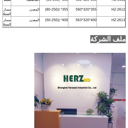
HZ-2612
355*320*560
355* ((80-250)
المعدن
مسار ال
العجلات
HZ-2613
400*320*563
400* ((50-250)
المعدن
مسار ال
العجلات
ملف الشركة