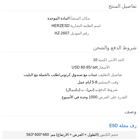
تفاصيل المنتج
مكان المنشأ:
المادة الموحدة
اسم العلامة التجارية:
HERZESD
رقم الموديل:
HZ-2607
شروط الدفع والشحن
الحد الأدنى لكمية:
10
الأسعار:
USD 80-95/ set
تفاصيل التغليف:
عينات مع صندوق كرتوني/طلب بالجملة مع البليت
وقت التسليم:
5-8 أيام عمل
شروط الدفع:
بـ (تـي) ، بـ (بـايـبـال)
القدرة على العرض:
1000 وحدة في الأسبوع
وصف
رف مجلة ESD
حجم الكنتور:
(الطول × العرض × الارتفاع) مم: 460*400*563