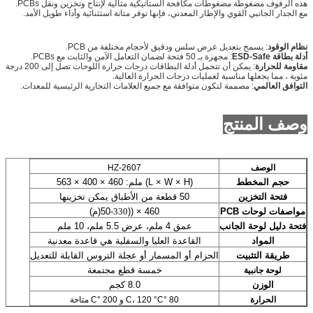
هذه الرفوف مضغوطة مضغوطات مكافحة الستاتيكية مثالية لإنتاج وتخزين ونقل PCBs.
مع الجدار الجانبي القوي والإطار المعدني، فإنها توفر متانة استثنائية وأداء طويل الأمد.
نظام الوقود
: يسمح بتعديل عرض سلس ودقيق لأحجام مختلفة من PCB.
أدلة بطاقة ESD-Safe
: مجهزة بـ 50 فتحة لضمان التعامل الآمن والثابت مع PCBs.
مقاومة للحرارة
: يمكن أن تتحمل أدلة البطاقات درجات حرارة اللوحات تصل إلى 200 درجة
مئوية ، مما يجعلها مناسبة لعمليات درجات الحرارة العالية.
التوافق العالمي
: مصممة لتكون متوافقة مع جميع العلامات التجارية الرئيسية للمعدات.
وصف المنتج
الوصف
HZ-2607
حجم المخطط
(L × W × H) ملم: 460 × 400 × 563
فتحة التخزين
50 قطعة من الأطباق يمكن تخزينها
مواصفات لوحات PCB
460 × ((50
-330
(م)
فتحة دليل لوحة الجانب
عمق 4 ملم، عرض 5.5 ملم، 10 ملم
المواد
القاعدة العليا والسفلية هي قاعدة معدنية
طريقة التثبيت
الحزام أو المسمار أو عجلة التروس القابلة للتعديل
خمسة قطع مجتمعة
لوحة جانبية
الوزن
8.0 كجم
الحرارة
80 °C، 120 °C و 200 °C متاحة