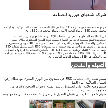
شركة شنغهاي هيرزيد للصناعة
مجموعة متخصصة من منتجات ESD بما في ذلك المعدات المضادة للستاتيكية ، ومكونات
محطة العمل ESD ، ومواد التعبئة الآمنة ، ومواد التحكم في ESD ، إلخ.
في المنافسة المتطورة اليوم من المنتجات الإلكترونية، شانغهاي هيرزيد الصناعة
المحدودة تتمتع بسمعة عالية بين العملاء بسبب جودة المنتج الممتازة، نطاق السعر
المعقول،والخدمات المهنية من الدرجة الأولىتأسست في عام 2018 ، ونحن مصنعون
وموردون ومصدرون وتاجرون ذوي سمعة عالية لمنتجات ESD والتي تشمل معدات ESD
ومعدات مضادة للثبات وملحقات محطة عمل ESD ،أكياس الحماية ESD، رفوف المجلات
ESD ، عربات PCB ESD ، محطة عمل ESD ، ملابس ESD ، أنسجة ESD ، مواد تغليف آمنة ،
مواد التحكم في ESD ، معدات التحكم الثابت ، الخ.
التعبئة والشحن
سيتم تعبئة رف المجلات ESD في صندوق من الورق المقوى مع غطاء رغوة
لضمان السلامة أثناء النقل.
سيتم وضع علامة على الصندوق باسم المنتج وعنوان الشحن وغيرها من
معلومات الشحن ذات الصلة.
سيتم شحن الطرد إلى عنوان العميل عن طريق خدمة خدمة سريعة موثوقة.